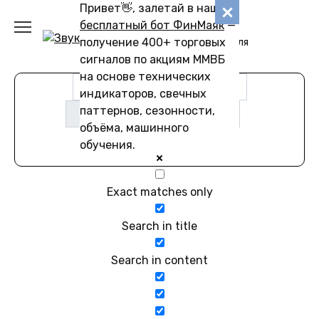
Перейти
Привет👋, залетай в наш
Звуковику
к
бесплатный бот ФинМаяк
—
содержанию
получение 400+ торговых
Коллекции звуков для
скачивания
сигналов по акциям ММВБ
на основе технических
индикаторов, свечных
паттернов, сезонности,
объёма, машинного
обучения.
Exact matches only
Search in title
Search in content