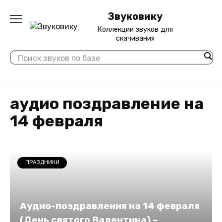
Перейти
Звуковику
к
содержанию
Коллекции звуков для
скачивания
аудио поздравление на
14 февраля
ПРАЗДНИКИ
Аудио-поздравления на 14 февраля
(День святого Валентина) –