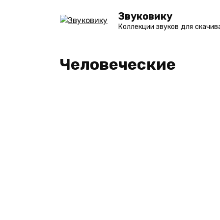
Перейти
Звуковику
к
Коллекции звуков для скачив
содержанию
Человеческие
ЧЕЛОВЕЧЕСКИЕ
Звуки зомби – бесплатн
и слушать онлайн [неско
вариантов]