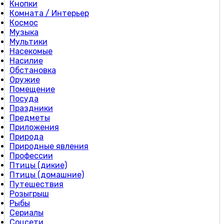
Кнопки
Комната / Интерьер
Космос
Музыка
Мультики
Насекомые
Насилие
Обстановка
Оружие
Помещение
Посуда
Праздники
Предметы
Приложения
Природа
Природные явления
Профессии
Птицы (дикие)
Птицы (домашние)
Путешествия
Розыгрыш
Рыбы
Сериалы
Соцсети