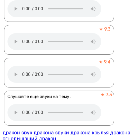
★ 9.3
★ 9.4
★ 7.5
Слушайте ещё звуки на тему .
дракон
звук дракона
звуки дракона
крылья дракона
огнедышащий дракон