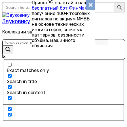
Search Button
Привет👋, залетай в наш
Search
Перейти
бесплатный бот ФинМаяк
—
for:
к
получение 400+ торговых
содержанию
сигналов по акциям ММВБ
Звуковику
на основе технических
индикаторов, свечных
Коллекции звуков для скачивания
паттернов, сезонности,
объёма, машинного
обучения.
Exact matches only
Search in title
Search in content