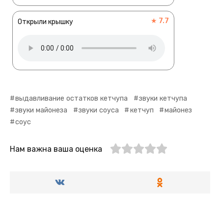
★ 7.7
Открыли крышку
выдавливание остатков кетчупа
звуки кетчупа
звуки майонеза
звуки соуса
кетчуп
майонез
соус
Нам важна ваша оценка