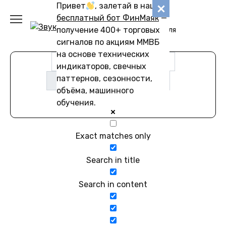
Перейти
Привет
, залетай в наш
Звуковику
к
бесплатный бот ФинМаяк
—
содержанию
получение 400+ торговых
Коллекции звуков для
скачивания
сигналов по акциям ММВБ
на основе технических
индикаторов, свечных
паттернов, сезонности,
объёма, машинного
обучения.
Exact matches only
Search in title
Search in content