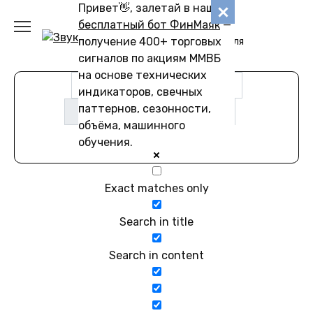
Перейти
Привет👋, залетай в наш
Звуковику
к
бесплатный бот ФинМаяк
—
содержанию
получение 400+ торговых
Коллекции звуков для
скачивания
сигналов по акциям ММВБ
на основе технических
индикаторов, свечных
паттернов, сезонности,
объёма, машинного
обучения.
Exact matches only
Search in title
Search in content