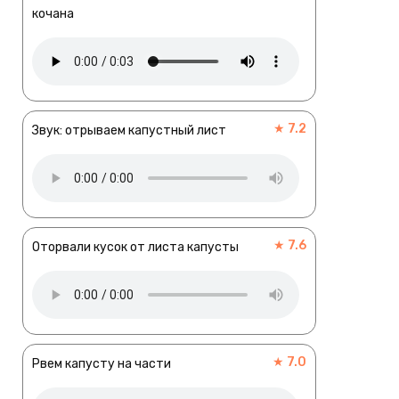
кочана
★ 7.2
Звук: отрываем капустный лист
★ 7.6
Оторвали кусок от листа капусты
★ 7.0
Рвем капусту на части