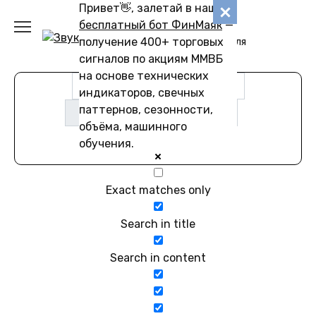
Перейти
Привет👋, залетай в наш
Звуковику
к
бесплатный бот ФинМаяк
—
содержанию
получение 400+ торговых
Коллекции звуков для
скачивания
сигналов по акциям ММВБ
на основе технических
индикаторов, свечных
паттернов, сезонности,
объёма, машинного
обучения.
Exact matches only
Search in title
Search in content