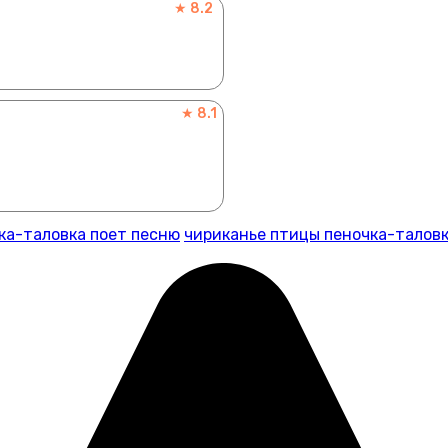
★ 8.2
★ 8.1
ка-таловка поет песню
чириканье птицы пеночка-талов