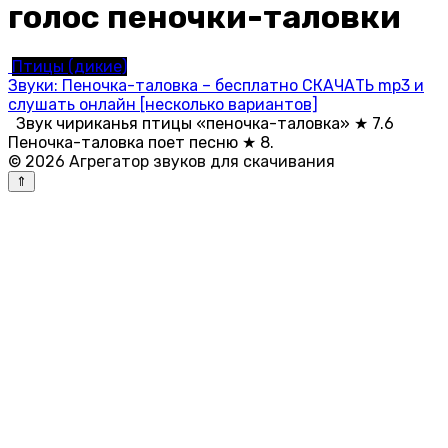
голос пеночки-таловки
Птицы (дикие)
Звуки: Пеночка-таловка – бесплатно СКАЧАТЬ mp3 и
слушать онлайн [несколько вариантов]
Звук чириканья птицы «пеночка-таловка» ★ 7.6
Пеночка-таловка поет песню ★ 8.
© 2026 Агрегатор звуков для скачивания