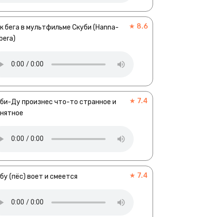
★ 8.6
к бега в мультфильме Скуби (Hanna-
bera)
★ 7.4
би-Ду произнес что-то странное и
внятное
★ 7.4
бу (пёс) воет и смеется