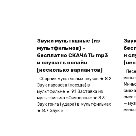
Звуки мультяшные (из
Звук
мультфильмов) –
бес
бесплатно СКАЧАТЬ mp3
и с
и слушать онлайн
[не
[несколько вариантов]
Песен
миньо
Сборник мультяшных звуков ★ 8.2
Миньо
Звук паровоза (поезда) в
смеха
мультфильме ★ 9.1 Заставка из
смеет
мультфильма «Симпсоны» ★ 8.3
— муз
Звук гонга (удара) в мультфильмах
миньо
★ 8.7 Звук «