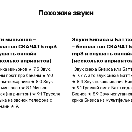
Похожие звуки
и миньонов –
Звуки Бивиса и Батт
платно СКАЧАТЬ mp3
– бесплатно СКАЧАТЬ
лушать онлайн
mp3 и слушать онлай
сколько вариантов]
[несколько варианто
ка миньонов ★ 7.5 Звук:
Звук смеха Бивиса или Бат
ны поют про бананы ★ 9.0
★ 7.7 А это звук смеха Батт
ны-пожарники ★ 8.0 Звук
★ 8.4 Звук покашливания Би
 миньонов ★ 8.1 Миньон
★ 9.1 Громкий смех Баттхеда
ся (на рингтон) ★ 9.1 Труселя
Бивиса ★ 8.9 Звук испуганно
ыка на звонок телефона с
крика Бивиса из мультфильма
нами ★ 9.