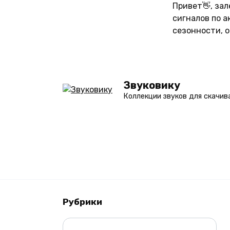
Перейти
Привет👋, за
к
сигналов по 
содержанию
сезонности, 
Звуковику
Коллекции звуков для скачив
Рубрики