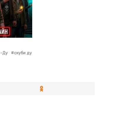
и-Ду
скуби ду