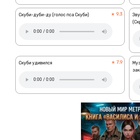
★ 9.3
Скуби-дуби-ду (голос пса Скуби)
Зву
(Ск
★ 7.9
Скуби удивился
Муз
зак