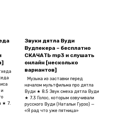
хеда
Звуки дятла Вуди
Вудпекера – бесплатно
н
СКАЧАТЬ mp3 и слушать
в]
онлайн [несколько
вариантов]
тхеда
хеда
Музыка из заставки перед
виса
началом мультфильма про дятла
 и
Вуди ★ 8.5 Звук смеха дятла Вуди
го
★ 7.3 Голос, которым озвучивали
 ★ 7.
русского Вуди (Натальи Гурзо) —
«Я рад что уже пятница»