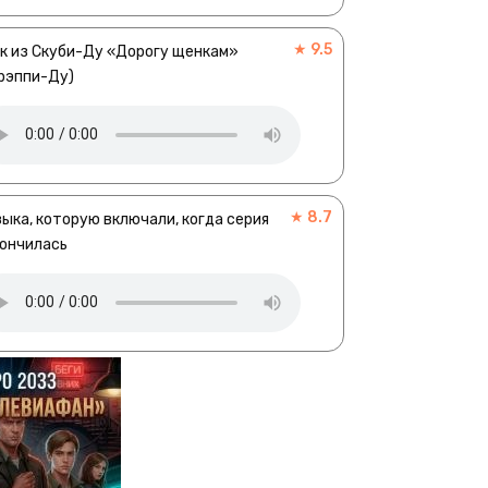
★ 9.5
к из Скуби-Ду «Дорогу щенкам»
рэппи-Ду)
★ 8.7
ыка, которую включали, когда серия
ончилась