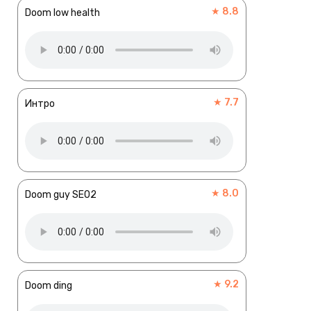
★ 8.8
Doom low health
★ 7.7
Интро
★ 8.0
Doom guy SE02
★ 9.2
Doom ding