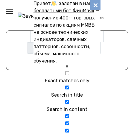
Перейти
Привет
, залетай в наш
Звуковику
к
бесплатный бот ФинМаяк
—
содержанию
получение 400+ торговых
Коллекции звуков для
скачивания
сигналов по акциям ММВБ
на основе технических
индикаторов, свечных
паттернов, сезонности,
объёма, машинного
обучения.
Exact matches only
Search in title
Search in content