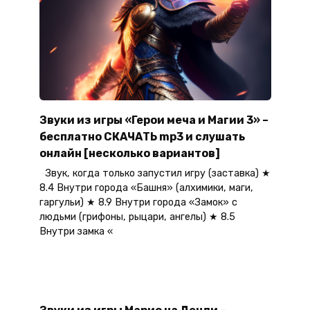
Звуки из игры «Герои меча и Магии 3» –
бесплатно СКАЧАТЬ mp3 и слушать
онлайн [несколько вариантов]
Звук, когда только запустил игру (заставка) ★
8.4 Внутри города «Башня» (алхимики, маги,
гаргульи) ★ 8.9 Внутри города «Замок» с
людьми (грифоны, рыцари, ангелы) ★ 8.5
Внутри замка «
Звуки из игры Марио на Денди –