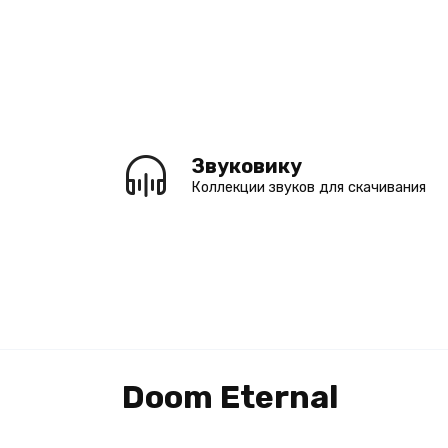
Перейти
к
содержанию
Звуковику
Коллекции звуков для скачивания
Doom Eternal