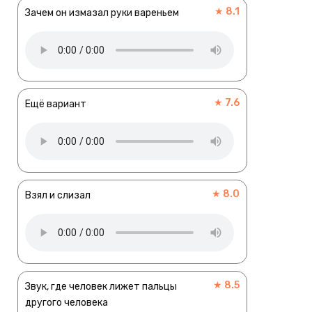
★ 8.1
Зачем он измазал руки вареньем
★ 7.6
Ещё вариант
★ 8.0
Взял и слизал
★ 8.5
Звук, где человек лижет пальцы
другого человека