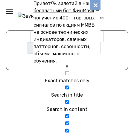
Перейти
Привет👋, залетай в наш
Звуковику
к
бесплатный бот ФинМаяк
—
содержанию
получение 400+ торговых
Коллекции звуков для
скачивания
сигналов по акциям ММВБ
на основе технических
индикаторов, свечных
паттернов, сезонности,
объёма, машинного
обучения.
Exact matches only
Search in title
Search in content