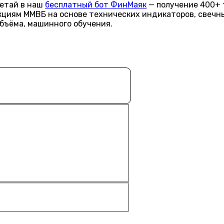
летай в наш
бесплатный бот ФинМаяк
— получение 400+ 
акциям ММВБ на основе технических индикаторов, свечн
объёма, машинного обучения.