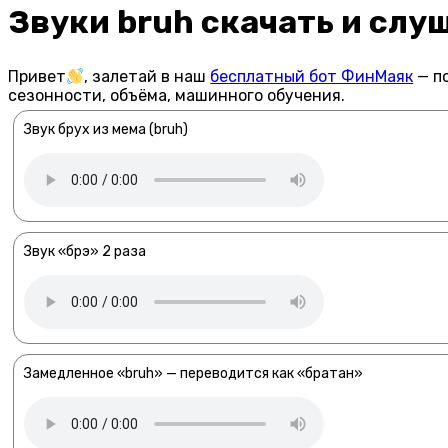
Звуки bruh скачать и слу
Привет
, залетай в наш
бесплатный бот ФинМаяк
— по
сезонности, объёма, машинного обучения.
Звук брух из мема (bruh)
Звук «брэ» 2 раза
Замедленное «bruh» — переводится как «братан»