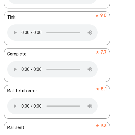
★ 9.0
Tink
★ 7.7
Complete
★ 8.1
Mail fetch error
★ 9.3
Mail sent