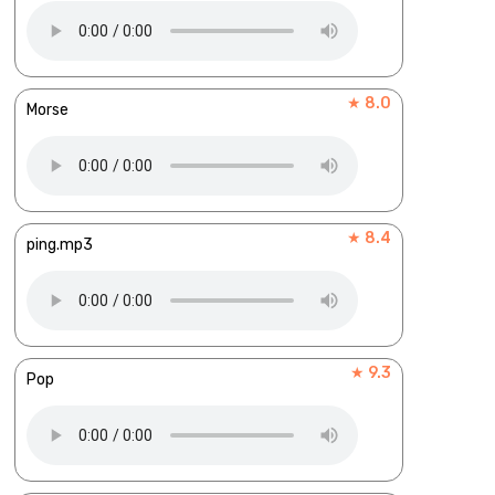
★ 8.0
Morse
★ 8.4
ping.mp3
★ 9.3
Pop