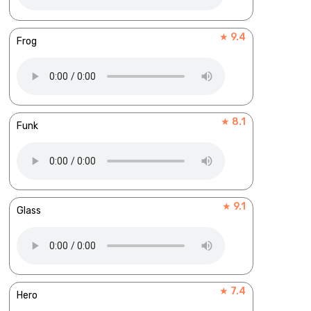
★ 9.4
Frog
★ 8.1
Funk
★ 9.1
Glass
★ 7.4
Hero