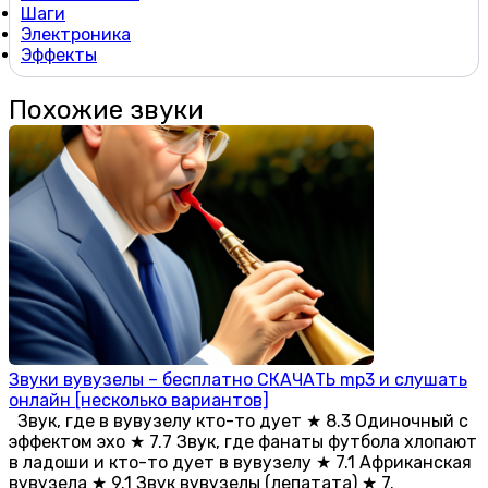
Шаги
Электроника
Эффекты
Похожие звуки
Звуки вувузелы – бесплатно СКАЧАТЬ mp3 и слушать
онлайн [несколько вариантов]
Звук, где в вувузелу кто-то дует ★ 8.3 Одиночный с
эффектом эхо ★ 7.7 Звук, где фанаты футбола хлопают
в ладоши и кто-то дует в вувузелу ★ 7.1 Африканская
вувузела ★ 9.1 Звук вувузелы (лепатата) ★ 7.