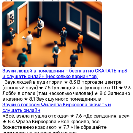
Звуки людей в помещении – бесплатно СКАЧАТЬ mp3
и слушать онлайн [несколько вариантов]
Звук людей в аудитории ★ 8.3 В торговом центре
(фоновый звук) ★ 7.5 Гул людей на фудкорте в ТЦ ★ 9.3
Лобби в отеле (там несколько человек) ★ 8.6 Записано
в казино ★ 8.1 Звук шумного помещения, в
Звуки с голосом Филиппа Киркорова скачать и
слушать онлайн
«Всё, взяла и ушла отсюда» ★ 7.6 «До свидания, всё»
★ 8.4 Фраза Киркорова «Всё красиво, всё
божественно красиво» ★ 7.7 «Не обращайте
внимание на подсевший голос»