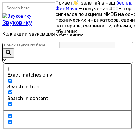
Search Button
Привет
, залетай в наш
беспла
Search
Перейти
ФинМаяк
— получение 400+ торг
for:
к
сигналов по акциям ММВБ на осн
содержанию
технических индикаторов, свеч
Звуковику
паттернов, сезонности, объёма,
обучения.
Коллекции звуков для скачивания
Exact matches only
Search in title
Search in content