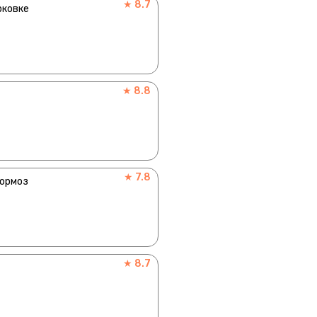
★ 8.7
рковке
★ 8.8
★ 7.8
тормоз
★ 8.7