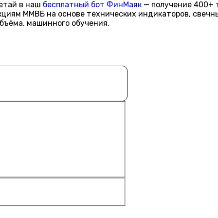
летай в наш
бесплатный бот ФинМаяк
— получение 400+ 
акциям ММВБ на основе технических индикаторов, свечн
объёма, машинного обучения.