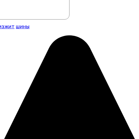
изжит
шины