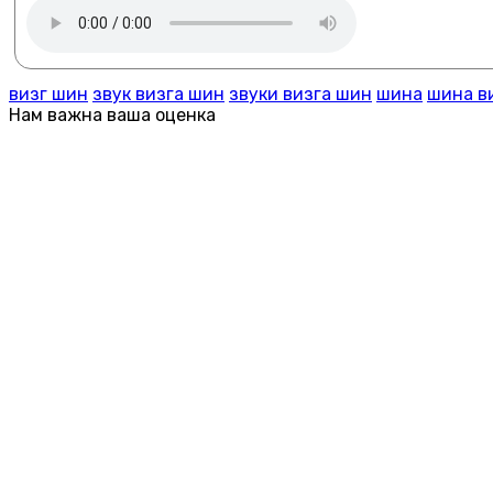
визг шин
звук визга шин
звуки визга шин
шина
шина в
Нам важна ваша оценка