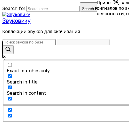
Привет👋, за
Перейти
сигналов по 
Search for:
Search Button
к
сезонности, 
содержанию
Звуковику
Коллекции звуков для скачивания
Exact matches only
Search in title
Search in content