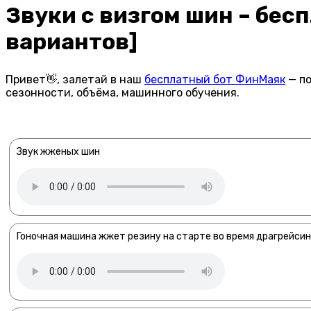
Звуки с визгом шин – бес
вариантов]
Привет👋, залетай в наш
бесплатный бот ФинМаяк
— по
сезонности, объёма, машинного обучения.
Звук жженых шин
Гоночная машина жжет резину на старте во время драгрейсин