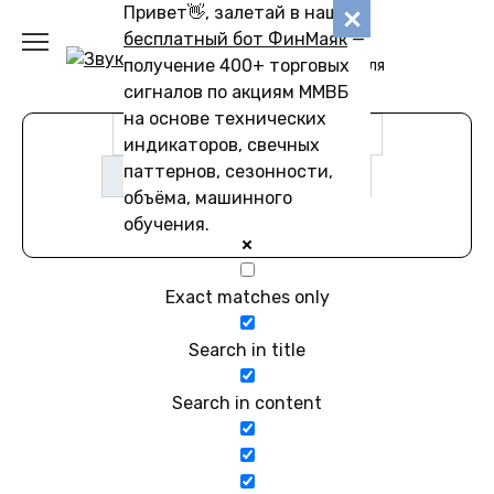
Перейти
Привет👋, залетай в наш
Звуковику
к
бесплатный бот ФинМаяк
—
содержанию
получение 400+ торговых
Коллекции звуков для
скачивания
сигналов по акциям ММВБ
на основе технических
индикаторов, свечных
паттернов, сезонности,
объёма, машинного
обучения.
Exact matches only
Search in title
Search in content