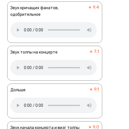
★ 9.4
Звук кричащих фанатов,
одобрительное
★ 7.1
Звук толпы на концерте
★ 9.1
Дольше
★ 9.0
Звук начала концерта и визг толпы