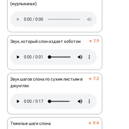
(мурлыканье)
★ 7.9
Звук, который слон издает хоботом
★ 7.2
Звук шагов слона по сухим листьям в
джунглях
★ 9.4
Тяжелые шаги слона