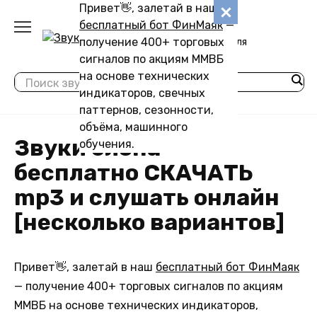
Перейти
Привет👋, залетай в наш
Звуковику
к
бесплатный бот ФинМаяк
—
содержанию
получение 400+ торговых
Коллекции звуков для
скачивания
сигналов по акциям ММВБ
на основе технических
индикаторов, свечных
паттернов, сезонности,
объёма, машинного
Звуки слона –
обучения.
бесплатно СКАЧАТЬ
mp3 и слушать онлайн
[несколько вариантов]
Привет👋, залетай в наш
бесплатный бот ФинМаяк
— получение 400+ торговых сигналов по акциям
ММВБ на основе технических индикаторов,