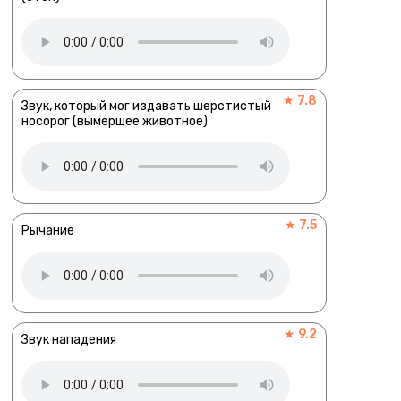
★ 7.8
Звук, который мог издавать шерстистый
носорог (вымершее животное)
★ 7.5
Рычание
★ 9.2
Звук нападения