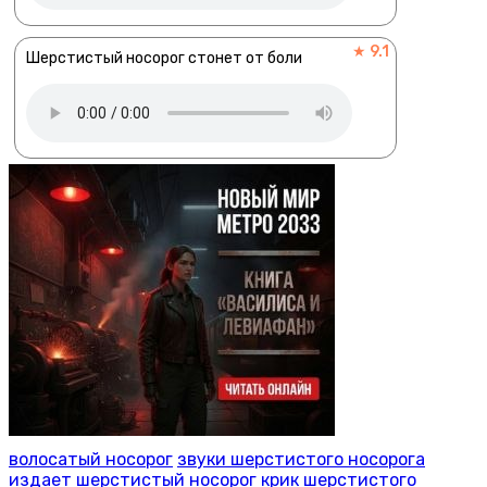
★ 9.1
Шерстистый носорог стонет от боли
волосатый носорог
звуки шерстистого носорога
издает шерстистый носорог
крик шерстистого