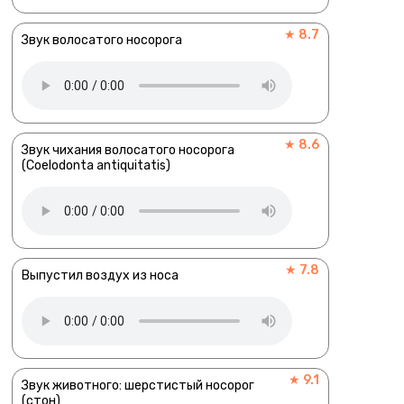
★ 8.7
Звук волосатого носорога
★ 8.6
Звук чихания волосатого носорога
(Coelodonta antiquitatis)
★ 7.8
Выпустил воздух из носа
★ 9.1
Звук животного: шерстистый носорог
(стон)