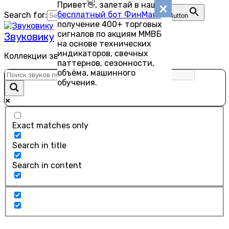
Привет👋, залетай в наш
Перейти
бесплатный бот ФинМаяк
—
Search for:
Search Button
к
получение 400+ торговых
содержанию
сигналов по акциям ММВБ
Звуковику
на основе технических
индикаторов, свечных
Коллекции звуков для скачивания
паттернов, сезонности,
объёма, машинного
обучения.
Exact matches only
Search in title
Search in content