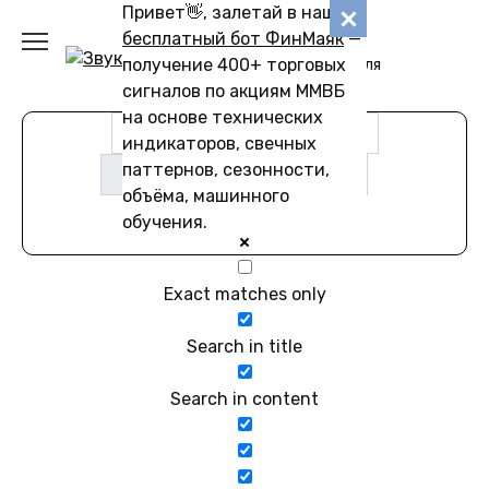
Перейти
Привет👋, залетай в наш
Звуковику
к
бесплатный бот ФинМаяк
—
содержанию
получение 400+ торговых
Коллекции звуков для
скачивания
сигналов по акциям ММВБ
на основе технических
индикаторов, свечных
паттернов, сезонности,
объёма, машинного
обучения.
Exact matches only
Search in title
Search in content