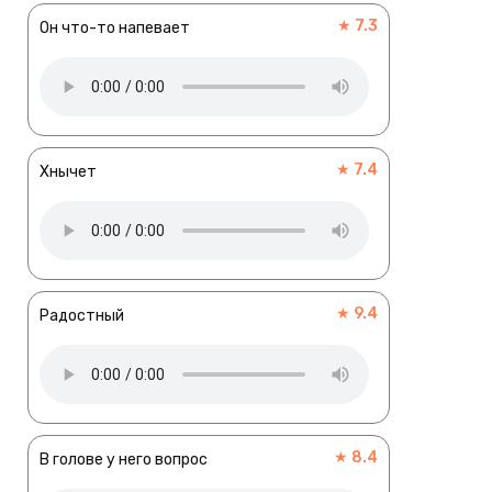
★ 7.3
Он что-то напевает
★ 7.4
Хнычет
★ 9.4
Радостный
★ 8.4
В голове у него вопрос