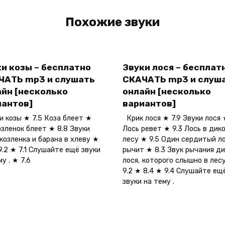
Похожие звуки
и козы – бесплатно
Звуки лося – бесплат
ЧАТЬ mp3 и слушать
СКАЧАТЬ mp3 и слуш
айн [несколько
онлайн [несколько
иантов]
вариантов]
 козы ★ 7.5 Коза блеет ★
Крик лося ★ 7.9 Звуки лося 
озленок блеет ★ 8.8 Звуки
Лось ревет ★ 9.3 Лось в дик
 козленка и барана в хлеву ★
лесу ★ 9.5 Один сердитый л
 9.2 ★ 7.1 Слушайте ещё звуки
рычит ★ 8.3 Звук рычания ди
у . ★ 7.6
лося, которого слышно в лес
9.2 ★ 8.4 ★ 9.4 Слушайте ещ
звуки на тему .