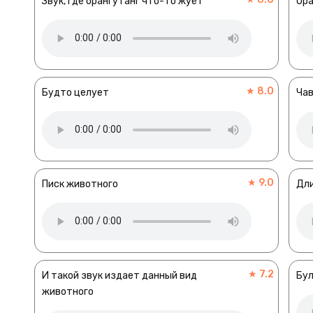
Звук, где орангутанг что-то жуёт
Ора
★ 8.0
Будто целует
Ча
★ 9.0
Писк животного
Дли
★ 7.2
И такой звук издает данный вид
Бул
животного