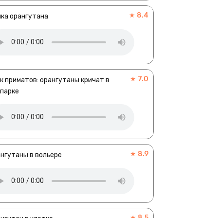
★ 8.4
ка орангутана
★ 7.0
к приматов: орангутаны кричат в
опарке
★ 8.9
нгутаны в вольере
★ 8.5