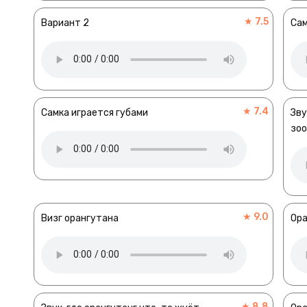
★ 7.5
Вариант 2
Сам
★ 7.4
Самка играется губами
Зву
зо
★ 9.0
Визг орангутана
Ора
★ 8.8