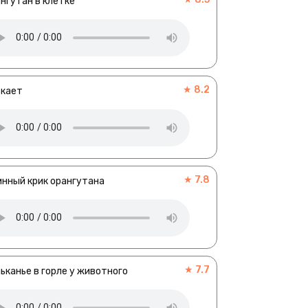
нгутан в клетке
★ 8.2
вкает
★ 7.8
нный крик орангутана
★ 7.7
ьканье в горле у животного