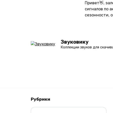
Перейти
Привет👋, за
к
сигналов по 
содержанию
сезонности, 
Звуковику
Коллекции звуков для скачив
Рубрики