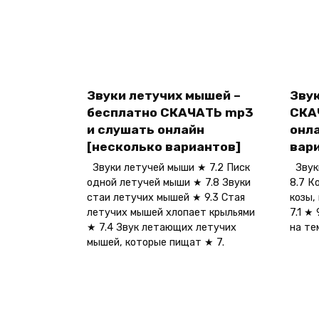
Звуки летучих мышей –
Звук
бесплатно СКАЧАТЬ mp3
СКА
и слушать онлайн
онл
[несколько вариантов]
вар
Звуки летучей мыши ★ 7.2 Писк
Звуки
одной летучей мыши ★ 7.8 Звуки
8.7 К
стаи летучих мышей ★ 9.3 Стая
козы,
летучих мышей хлопает крыльями
7.1 ★
★ 7.4 Звук летающих летучих
на тем
мышей, которые пищат ★ 7.