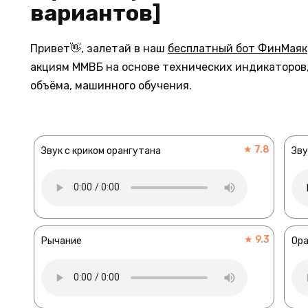
вариантов]
Привет👋, залетай в наш
бесплатный бот ФинМаяк
акциям ММВБ на основе технических индикаторов,
объёма, машинного обучения.
★ 7.8
Звук с криком орангутана
Зву
★ 9.3
Рычание
Ора