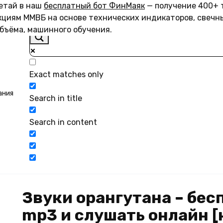
летай в наш
бесплатный бот ФинМаяк
— получение 400+ 
акциям ММВБ на основе технических индикаторов, свечн
объёма, машинного обучения.
Exact matches only
ания
Search in title
Search in content
Звуки орангутана – бе
mp3 и слушать онлайн [