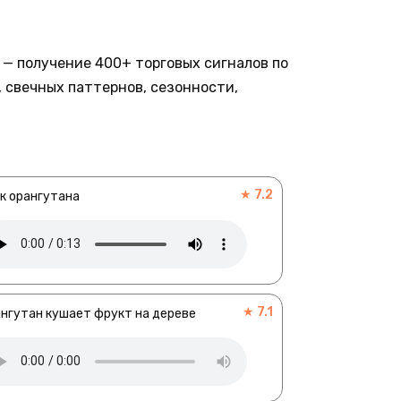
— получение 400+ торговых сигналов по
 свечных паттернов, сезонности,
★ 7.2
к орангутана
★ 7.1
нгутан кушает фрукт на дереве