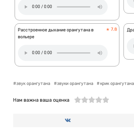
★ 7.8
Расстроенное дыхание орангутана в
Др
вольере
звук орангутана
звуки орангутана
крик орангутана
Нам важна ваша оценка