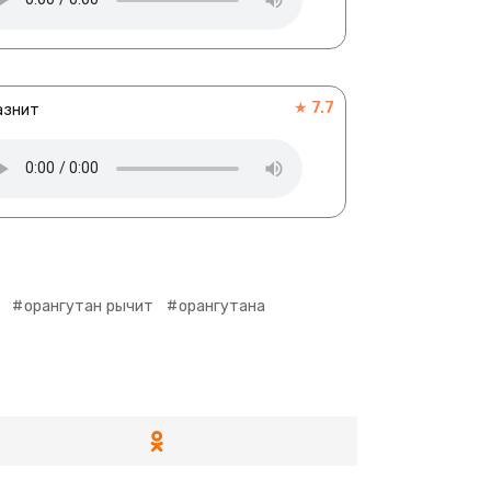
★ 7.7
азнит
орангутан рычит
орангутана