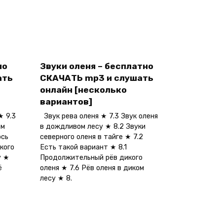
но
Звуки оленя – бесплатно
ать
СКАЧАТЬ mp3 и слушать
онлайн [несколько
вариантов]
★ 9.3
Звук рева оленя ★ 7.3 Звук оленя
ом
в дождливом лесу ★ 8.2 Звуки
ось
северного оленя в тайге ★ 7.2
кого
Есть такой вариант ★ 8.1
у ★
Продолжительный рёв дикого
ё
оленя ★ 7.6 Рёв оленя в диком
лесу ★ 8.