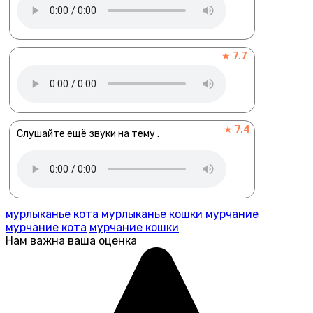
★ 7.7
★ 7.4
Слушайте ещё звуки на тему .
мурлыканье кота
мурлыканье кошки
мурчание
мурчание кота
мурчание кошки
Нам важна ваша оценка