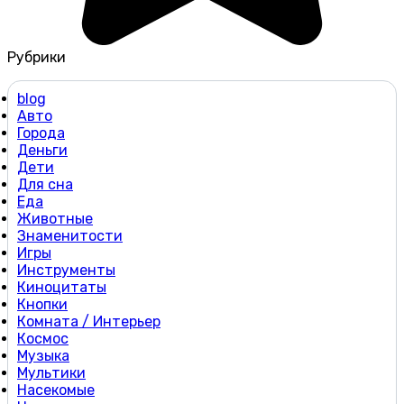
Рубрики
blog
Авто
Города
Деньги
Дети
Для сна
Еда
Животные
Знаменитости
Игры
Инструменты
Киноцитаты
Кнопки
Комната / Интерьер
Космос
Музыка
Мультики
Насекомые