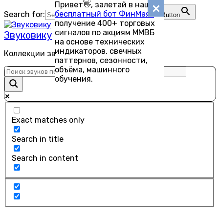
Привет👋, залетай в наш
Перейти
бесплатный бот ФинМаяк
—
Search for:
Search Button
к
получение 400+ торговых
содержанию
сигналов по акциям ММВБ
Звуковику
на основе технических
индикаторов, свечных
Коллекции звуков для скачивания
паттернов, сезонности,
объёма, машинного
обучения.
Exact matches only
Search in title
Search in content