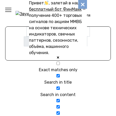
Перейти
Привет
, залетай в наш
Звуковику
к
бесплатный бот ФинМаяк
—
содержанию
получение 400+ торговых
Коллекции звуков для
скачивания
сигналов по акциям ММВБ
на основе технических
индикаторов, свечных
паттернов, сезонности,
объёма, машинного
обучения.
Exact matches only
Search in title
Search in content