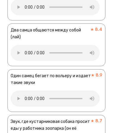
★ 8.4
Два самца общаются между собой
(лай)
★ 8.9
Один самец бегает по вольеру и издает
такие звуки
★ 8.7
Звук, где кустарниковая собака просит
еды у работника зоопарка (он её