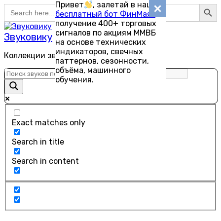
Search Button
Привет
, залетай в наш
Search
Перейти
бесплатный бот ФинМаяк
—
for:
к
получение 400+ торговых
содержанию
сигналов по акциям ММВБ
Звуковику
на основе технических
индикаторов, свечных
Коллекции звуков для скачивания
паттернов, сезонности,
объёма, машинного
обучения.
Exact matches only
Search in title
Search in content