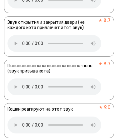
★ 8.7
Звук открытия и закрытия двери (не
каждого кота привлечет этот звук)
★ 8.7
Пспспспспсппспсппспсппсппсппс-пспс
(звук призыва кота)
★ 9.0
Кошки реагируют на этот звук