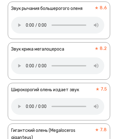
★ 8.6
Звук рычания большерогого оленя
★ 8.2
Звук крика мегалоцероса
★ 7.5
Широкорогий олень издает звук
★ 7.8
Гигантский олень (Megaloceros
giganteus)