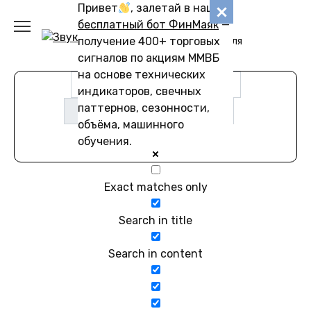
Перейти
Привет
, залетай в наш
Звуковику
к
бесплатный бот ФинМаяк
—
содержанию
получение 400+ торговых
Коллекции звуков для
скачивания
сигналов по акциям ММВБ
на основе технических
индикаторов, свечных
паттернов, сезонности,
объёма, машинного
обучения.
Exact matches only
Search in title
Search in content