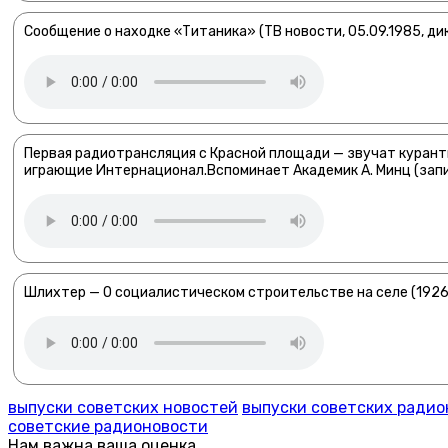
Сообщение о находке «Титаника» (ТВ новости, 05.09.1985, ди
Первая радиотрансляция с Красной площади — звучат куран
играющие Интернационал.Вспоминает Академик А. Минц (запи
Шлихтер — О социалистическом строительстве на селе (1926
выпуски советских новостей
выпуски советских ради
советские радионовости
Нам важна ваша оценка