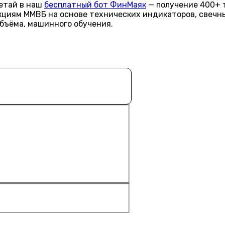
летай в наш
бесплатный бот ФинМаяк
— получение 400+ 
акциям ММВБ на основе технических индикаторов, свечн
объёма, машинного обучения.