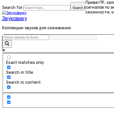
Привет👋, за
Перейти
сигналов по 
Search for:
Search Button
к
сезонности, 
содержанию
Звуковику
Коллекции звуков для скачивания
Exact matches only
Search in title
Search in content