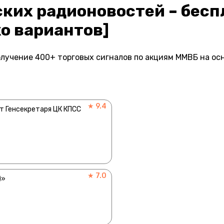
ских радионовостей – бес
о вариантов]
лучение 400+ торговых сигналов по акциям ММВБ на ос
★ 9.4
т Генсекретаря ЦК КПСС
★ 7.0
)»