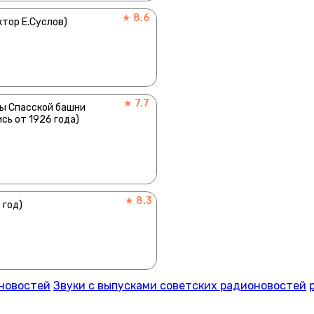
★ 8.6
ктор Е.Суслов)
★ 7.7
ты Спасской башни
сь от 1926 года)
★ 8.3
 год)
оновостей
Звуки с выпусками советских радионовостей