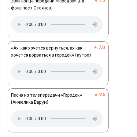
★ 7.3
Звук конца передачи «Городок» (на
фоне поёт Стоянов)
★ 7.0
«Ах, как хочется вернуться, ах как
хочется ворваться в городок» (аутро)
★ 9.5
Песня из телепередачи «Городок»
(Анжелика Варум)