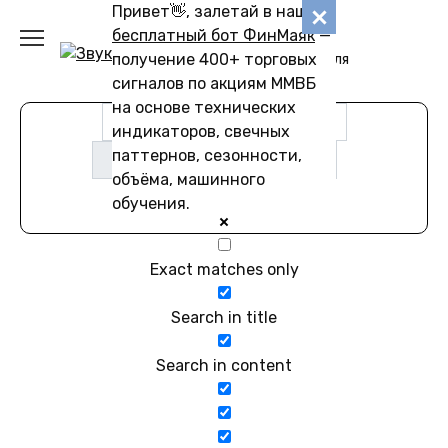
Перейти
Привет👋, залетай в наш
Звуковику
к
бесплатный бот ФинМаяк
—
содержанию
получение 400+ торговых
Коллекции звуков для
скачивания
сигналов по акциям ММВБ
на основе технических
индикаторов, свечных
паттернов, сезонности,
объёма, машинного
обучения.
Exact matches only
Search in title
Search in content