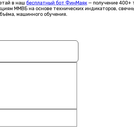
летай в наш
бесплатный бот ФинМаяк
— получение 400+ 
акциям ММВБ на основе технических индикаторов, свечн
объёма, машинного обучения.