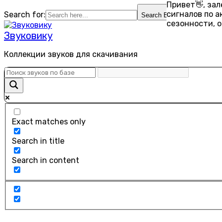
Привет👋, за
Перейти
сигналов по 
Search for:
Search Button
к
сезонности, 
содержанию
Звуковику
Коллекции звуков для скачивания
Exact matches only
Search in title
Search in content