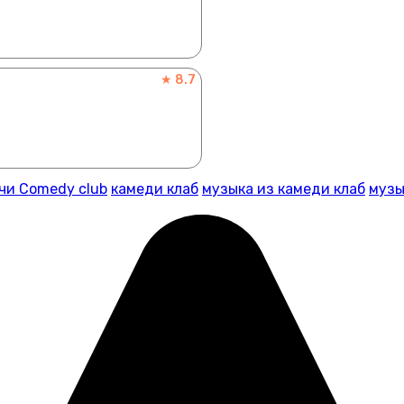
★ 8.7
чи Comedy club
камеди клаб
музыка из камеди клаб
музы