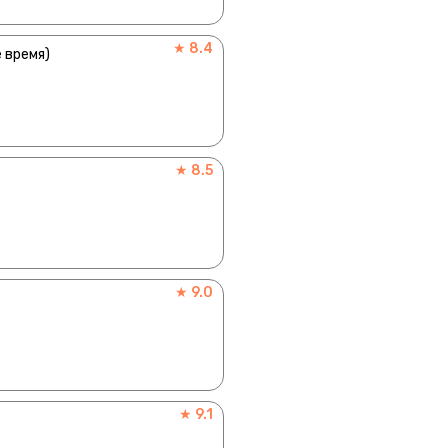
★ 8.4
 время)
★ 8.5
★ 9.0
★ 9.1