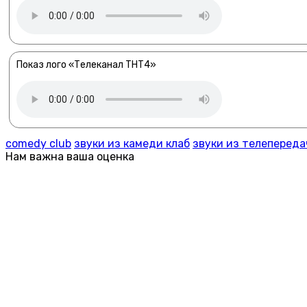
Показ лого «Телеканал ТНТ4»
comedy club
звуки из камеди клаб
звуки из телепереда
Нам важна ваша оценка