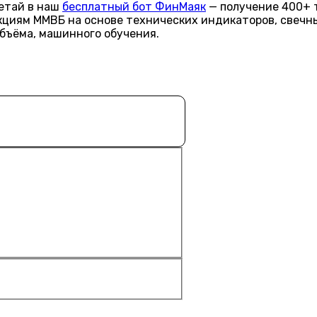
летай в наш
бесплатный бот ФинМаяк
— получение 400+ 
акциям ММВБ на основе технических индикаторов, свечн
объёма, машинного обучения.