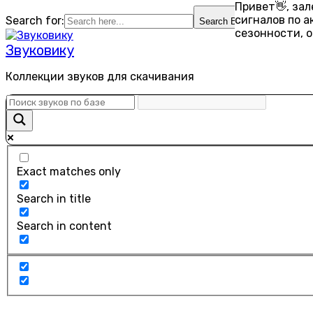
Привет👋, за
Перейти
сигналов по 
Search for:
Search Button
к
сезонности, 
содержанию
Звуковику
Коллекции звуков для скачивания
Exact matches only
Search in title
Search in content