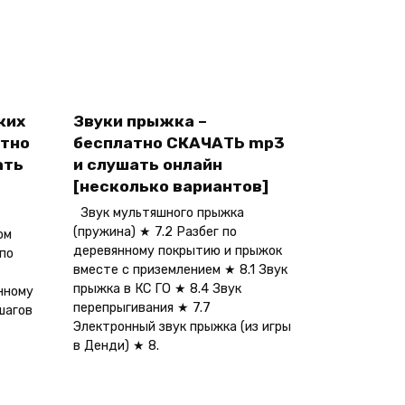
ких
Звуки прыжка –
атно
бесплатно СКАЧАТЬ mp3
ать
и слушать онлайн
[несколько вариантов]
Звук мультяшного прыжка
(пружина) ★ 7.2 Разбег по
ом
деревянному покрытию и прыжок
 по
вместе с приземлением ★ 8.1 Звук
прыжка в КС ГО ★ 8.4 Звук
нному
перепрыгивания ★ 7.7
шагов
Электронный звук прыжка (из игры
в Денди) ★ 8.