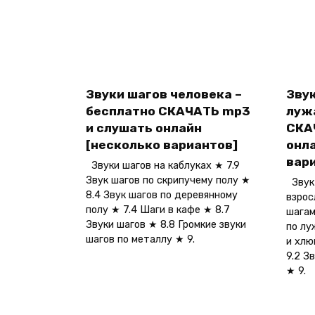
Звуки шагов человека –
Звук
бесплатно СКАЧАТЬ mp3
луж
и слушать онлайн
СКА
[несколько вариантов]
онл
вар
Звуки шагов на каблуках ★ 7.9
Звук шагов по скрипучему полу ★
Звук 
8.4 Звук шагов по деревянному
взрос
полу ★ 7.4 Шаги в кафе ★ 8.7
шагам
Звуки шагов ★ 8.8 Громкие звуки
по лу
шагов по металлу ★ 9.
и хлю
9.2 З
★ 9.