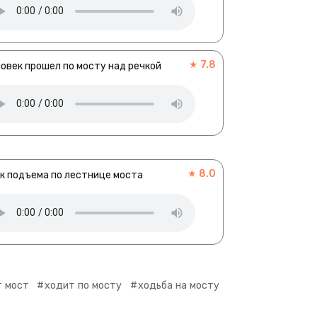
★ 7.8
овек прошел по мосту над речкой
★ 8.0
к подъема по лестнице моста
т мост
ходит по мосту
ходьба на мосту