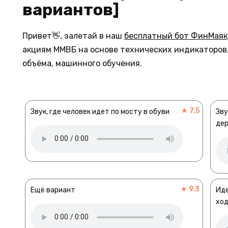
вариантов]
Привет👋, залетай в наш
бесплатный бот ФинМаяк
акциям ММВБ на основе технических индикаторов,
объёма, машинного обучения.
★ 7.5
Звук, где человек идет по мосту в обуви
Зву
де
★ 9.3
Ещё вариант
Иде
ход