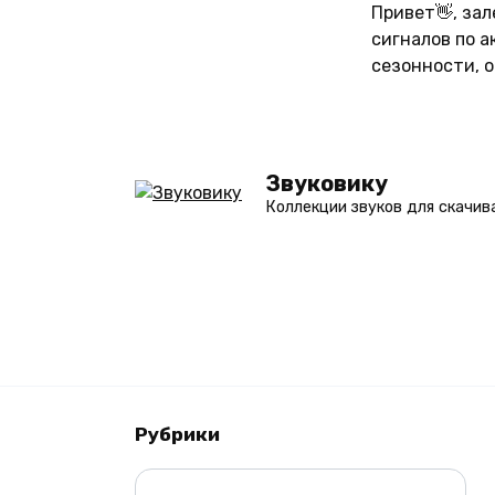
Перейти
Привет👋, за
к
сигналов по 
содержанию
сезонности, 
Звуковику
Коллекции звуков для скачив
Рубрики