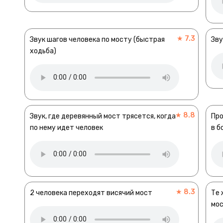
★ 7.3
Звук шагов человека по мосту (быстрая
Зву
ходьба)
★ 8.8
Звук, где деревянный мост трясется, когда
Про
по нему идет человек
в б
★ 8.3
2 человека переходят висячий мост
Те 
мо