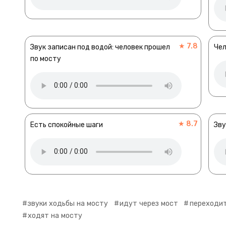
★ 7.8
Звук записан под водой: человек прошел
Чел
по мосту
★ 8.7
Есть спокойные шаги
Зву
звуки ходьбы на мосту
идут через мост
переходи
ходят на мосту