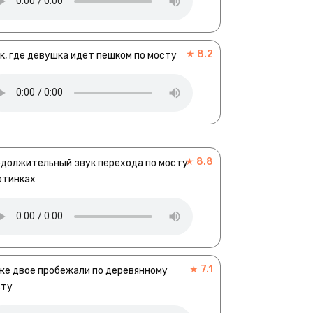
★ 8.2
к, где девушка идет пешком по мосту
★ 8.8
должительный звук перехода по мосту
отинках
★ 7.1
же двое пробежали по деревянному
сту