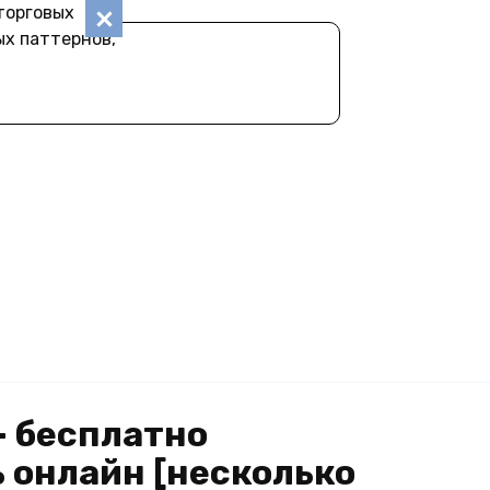
торговых
ых паттернов,
– бесплатно
 онлайн [несколько