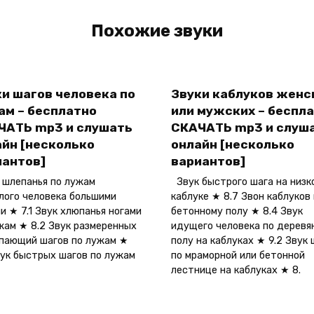
Похожие звуки
и шагов человека по
Звуки каблуков женс
ам – бесплатно
или мужских – беспл
ЧАТЬ mp3 и слушать
СКАЧАТЬ mp3 и слуш
айн [несколько
онлайн [несколько
иантов]
вариантов]
шлепанья по лужам
Звук быстрого шага на низк
лого человека большими
каблуке ★ 8.7 Звон каблуков
и ★ 7.1 Звук хлюпанья ногами
бетонному полу ★ 8.4 Звук
жам ★ 8.2 Звук размеренных
идущего человека по деревя
пающий шагов по лужам ★
полу на каблуках ★ 9.2 Звук 
вук быстрых шагов по лужам
по мраморной или бетонной
лестнице на каблуках ★ 8.