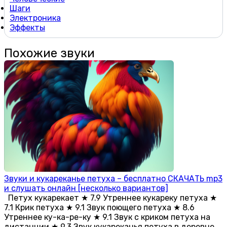
Шаги
Электроника
Эффекты
Похожие звуки
Звуки и кукареканье петуха – бесплатно СКАЧАТЬ mp3
и слушать онлайн [несколько вариантов]
Петух кукарекает ★ 7.9 Утреннее кукареку петуха ★
7.1 Крик петуха ★ 9.1 Звук поющего петуха ★ 8.6
Утреннее ку-ка-ре-ку ★ 9.1 Звук с криком петуха на
дистанции ★ 9.3 Звук кукареканья петуха в деревне