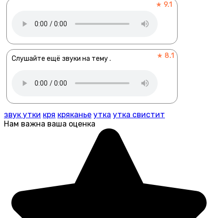
★ 9.1
★ 8.1
Слушайте ещё звуки на тему .
звук утки
кря
кряканье
утка
утка свистит
Нам важна ваша оценка