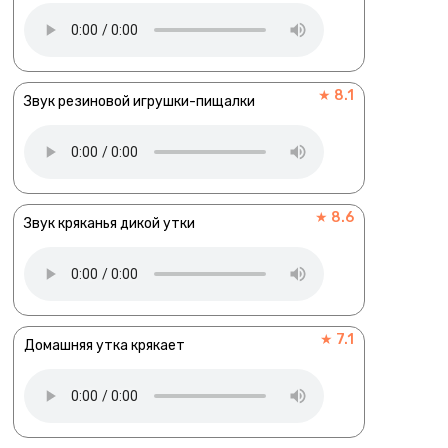
★ 8.1
Звук резиновой игрушки-пищалки
★ 8.6
Звук кряканья дикой утки
★ 7.1
Домашняя утка крякает