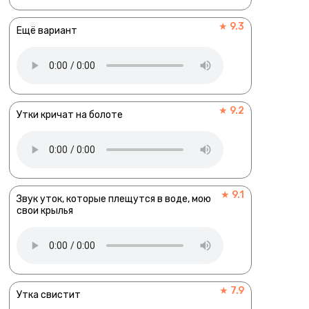
★ 9.3
Ещё вариант
★ 9.2
Утки кричат на болоте
★ 9.1
Звук уток, которые плещутся в воде, мою
свои крылья
★ 7.9
Утка свистит