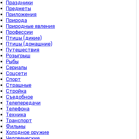
Праздники
Предметы
Приложения
Природа
Природные явления
Профессии
Птицы (дикие)
Птицы (домашние)
Путешествия
Розыгрыш
Рыбы
Сериалы
Соцсети
Спорт
Страшные
Стройка
Съедобное
Телепередачи
Телефона
Техника
Транспорт
Фильмы
Холодное оружие
Человеческие