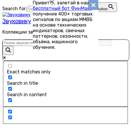
Привет👋, залетай в наш
Перейти
бесплатный бот ФинМаяк
—
Search for:
Search Button
к
получение 400+ торговых
содержанию
сигналов по акциям ММВБ
Звуковику
на основе технических
индикаторов, свечных
Коллекции звуков для скачивания
паттернов, сезонности,
объёма, машинного
обучения.
Exact matches only
Search in title
Search in content