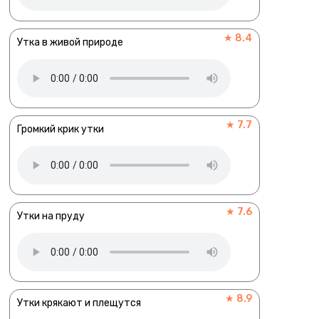
★ 8.4
Утка в живой природе
★ 7.7
Громкий крик утки
★ 7.6
Утки на пруду
★ 8.9
Утки крякают и плещутся