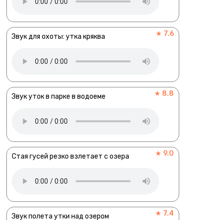
★ 7.6
Звук для охоты: утка кряква
★ 8.8
Звук уток в парке в водоеме
★ 9.0
Стая гусей резко взлетает с озера
★ 7.4
Звук полета утки над озером