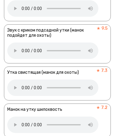
★ 9.5
Звук с криком подсадной утки (манок
подойдет для охоты)
★ 7.3
Утка свистящая (манок для охоты)
★ 7.2
Манок на утку шилохвость