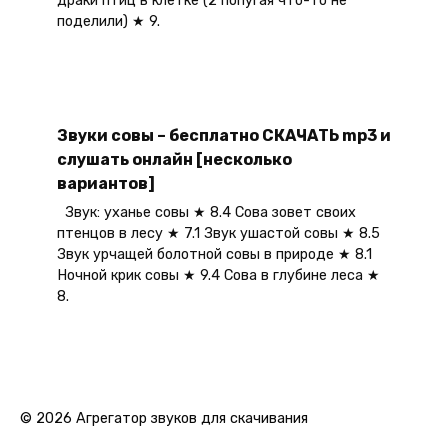
драки птиц в клетке (2 попугая что-то не
поделили) ★ 9.
Звуки совы – бесплатно СКАЧАТЬ mp3 и
слушать онлайн [несколько
вариантов]
Звук: уханье совы ★ 8.4 Сова зовет своих
птенцов в лесу ★ 7.1 Звук ушастой совы ★ 8.5
Звук урчащей болотной совы в природе ★ 8.1
Ночной крик совы ★ 9.4 Сова в глубине леса ★
8.
© 2026 Агрегатор звуков для скачивания