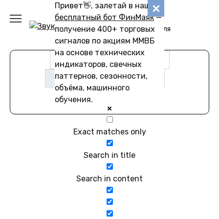
Перейти
Привет👋, залетай в наш
Звуковику
к
бесплатный бот ФинМаяк
—
содержанию
получение 400+ торговых
Коллекции звуков для
скачивания
сигналов по акциям ММВБ
на основе технических
индикаторов, свечных
паттернов, сезонности,
объёма, машинного
обучения.
Exact matches only
Search in title
Search in content