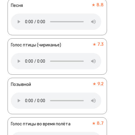
★ 8.8
Песня
★ 7.3
Голос птицы (чириканье)
★ 9.2
Позывной
★ 8.7
Голос птицы во время полёта