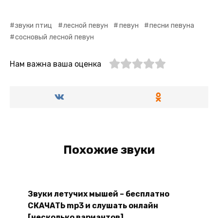
звуки птиц
лесной певун
певун
песни певуна
сосновый лесной певун
Нам важна ваша оценка
Похожие звуки
Звуки летучих мышей – бесплатно
СКАЧАТЬ mp3 и слушать онлайн
[несколько вариантов]