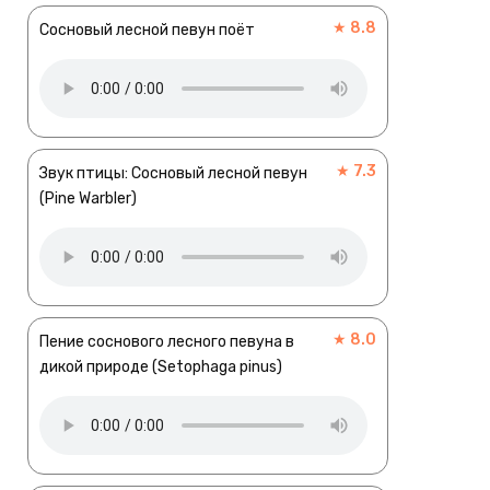
★ 8.8
Сосновый лесной певун поёт
★ 7.3
Звук птицы: Сосновый лесной певун
(Pine Warbler)
★ 8.0
Пение соснового лесного певуна в
дикой природе (Setophaga pinus)