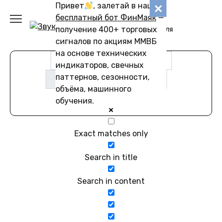
Перейти
Привет
, залетай в наш
Звуковику
к
бесплатный бот ФинМаяк
—
содержанию
получение 400+ торговых
Коллекции звуков для
скачивания
сигналов по акциям ММВБ
на основе технических
индикаторов, свечных
паттернов, сезонности,
объёма, машинного
обучения.
Exact matches only
Search in title
Search in content