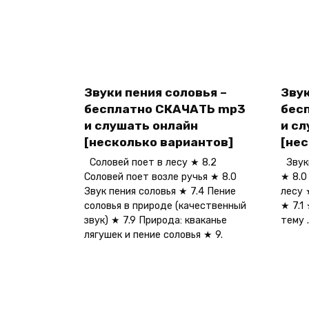
Звуки пения соловья –
Звук
бесплатно СКАЧАТЬ mp3
бес
и слушать онлайн
и с
[несколько вариантов]
[не
Соловей поет в лесу ★ 8.2
Звуки
Соловей поет возле ручья ★ 8.0
★ 8.0
Звук пения соловья ★ 7.4 Пение
лесу 
соловья в природе (качественный
★ 7.1
звук) ★ 7.9 Природа: кваканье
тему .
лягушек и пение соловья ★ 9.