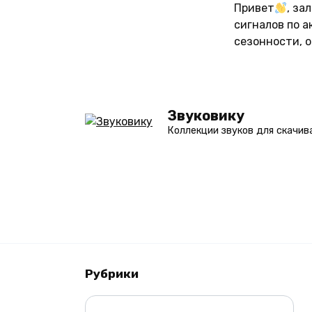
Перейти
Привет
, за
к
сигналов по 
содержанию
сезонности, 
Звуковику
Коллекции звуков для скачив
Рубрики