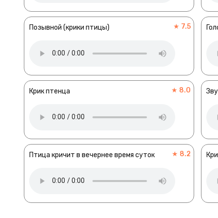
★ 7.5
Позывной (крики птицы)
Гол
★ 8.0
Крик птенца
Зву
★ 8.2
Птица кричит в вечернее время суток
Кри