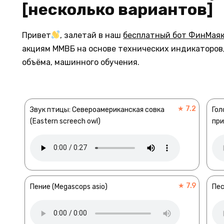
[несколько вариантов]
Привет
, залетай в наш
бесплатный бот ФинМая
акциям ММВБ на основе технических индикаторов,
объёма, машинного обучения.
★ 7.2
Звук птицы: Североамериканская совка
Гол
(Eastern screech owl)
пр
★ 7.9
Пение (Megascops asio)
Пес