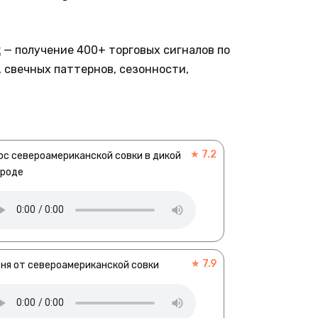
к
— получение 400+ торговых сигналов по
 свечных паттернов, сезонности,
★ 7.2
ос североамериканской совки в дикой
ироде
★ 7.9
ня от североамериканской совки