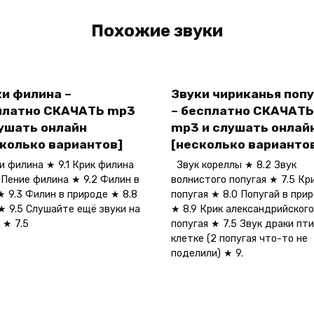
Похожие звуки
и филина –
Звуки чириканья попу
платно СКАЧАТЬ mp3
– бесплатно СКАЧАТЬ
лушать онлайн
mp3 и слушать онлай
сколько вариантов]
[несколько варианто
 филина ★ 9.1 Крик филина
Звук кореллы ★ 8.2 Звук
 Пение филина ★ 9.2 Филин в
волнистого попугая ★ 7.5 Кр
★ 9.3 Филин в природе ★ 8.8
попугая ★ 8.0 Попугай в при
 ★ 9.5 Слушайте ещё звуки на
★ 8.9 Крик александрийского
 ★ 7.5
попугая ★ 7.5 Звук драки пти
клетке (2 попугая что-то не
поделили) ★ 9.