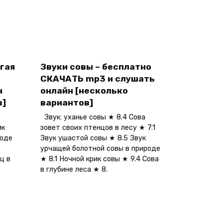
гая
Звуки совы – бесплатно
СКАЧАТЬ mp3 и слушать
н
онлайн [несколько
в]
вариантов]
Звук: уханье совы ★ 8.4 Сова
ик
зовет своих птенцов в лесу ★ 7.1
роде
Звук ушастой совы ★ 8.5 Звук
урчащей болотной совы в природе
ц в
★ 8.1 Ночной крик совы ★ 9.4 Сова
в глубине леса ★ 8.