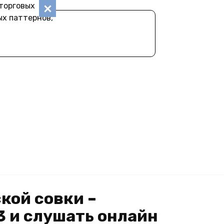
торговых
ых паттернов,
кой совки –
 и слушать онлайн