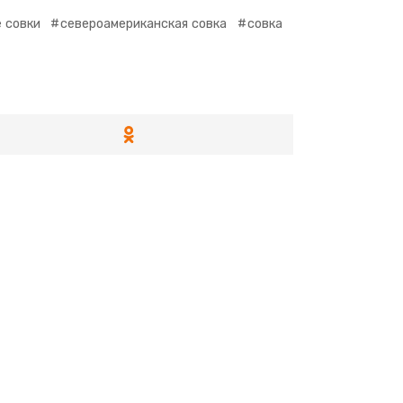
 совки
североамериканская совка
совка