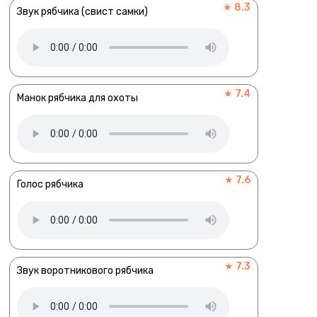
★ 8.3
Звук рябчика (свист самки)
★ 7.4
Манок рябчика для охоты
★ 7.6
Голос рябчика
★ 7.3
Звук воротникового рябчика