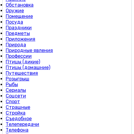
Обстановка
Оружие
Помещение
Посуда
Праздники
Предметы
Приложения
Природа
Природные явления
Профессии
Птицы (дикие)
Птицы (домашние)
Путешествия
Розыгрыш
Рыбы
Сериалы
Соцсети
Спорт
Страшные
Стройка
Съедобное
Телепередачи
Телефона