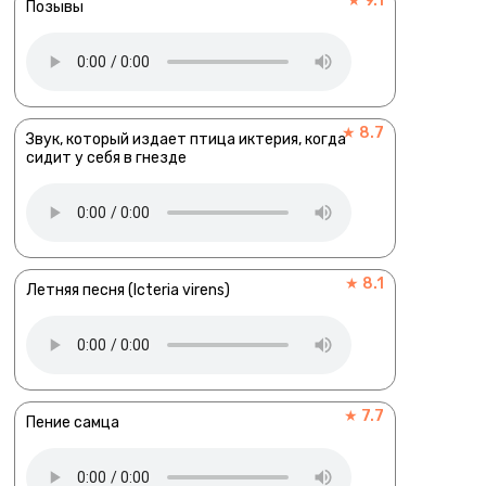
★ 9.1
Позывы
★ 8.7
Звук, который издает птица иктерия, когда
сидит у себя в гнезде
★ 8.1
Летняя песня (Icteria virens)
★ 7.7
Пение самца