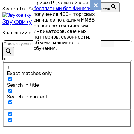
Привет👋, залетай в наш
Перейти
бесплатный бот ФинМаяк
—
Search for:
Search Button
к
получение 400+ торговых
содержанию
сигналов по акциям ММВБ
Звуковику
на основе технических
индикаторов, свечных
Коллекции звуков для скачивания
паттернов, сезонности,
объёма, машинного
обучения.
Exact matches only
Search in title
Search in content