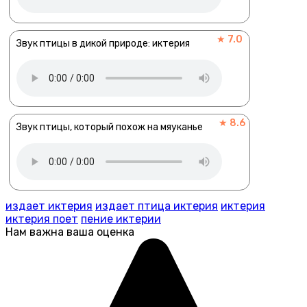
★ 7.0
Звук птицы в дикой природе: иктерия
★ 8.6
Звук птицы, который похож на мяуканье
издает иктерия
издает птица иктерия
иктерия
иктерия поет
пение иктерии
Нам важна ваша оценка