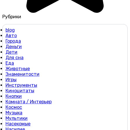
Рубрики
blog
Авто
Города
Деньги
Дети
Для сна
Еда
Животные
Знаменитости
Игры
Инструменты
Киноцитаты
Кнопки
Комната / Интерьер
Космос
Музыка
Мультики
Насекомые
Насилие