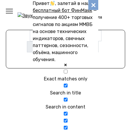
Перейти
Привет
, залетай в наш
Звуковику
к
бесплатный бот ФинМаяк
—
содержанию
получение 400+ торговых
Коллекции звуков для
скачивания
сигналов по акциям ММВБ
на основе технических
индикаторов, свечных
паттернов, сезонности,
объёма, машинного
обучения.
Exact matches only
Search in title
Search in content