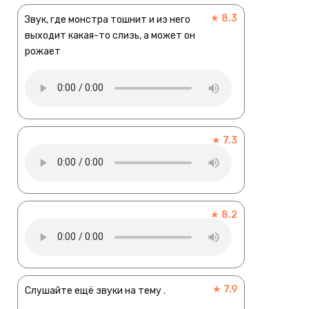
★ 8.3
Звук, где монстра тошнит и из него
выходит какая-то слизь, а может он
рожает
★ 7.3
★ 8.2
★ 7.9
Слушайте ещё звуки на тему .