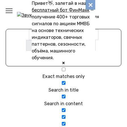
Перейти
Привет👋, залетай в наш
Звуковику
к
бесплатный бот ФинМаяк
—
содержанию
получение 400+ торговых
Коллекции звуков для
скачивания
сигналов по акциям ММВБ
на основе технических
индикаторов, свечных
паттернов, сезонности,
объёма, машинного
обучения.
Exact matches only
Search in title
Search in content