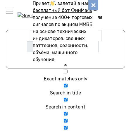
Перейти
Привет
, залетай в наш
Звуковику
к
бесплатный бот ФинМаяк
—
содержанию
получение 400+ торговых
Коллекции звуков для
скачивания
сигналов по акциям ММВБ
на основе технических
индикаторов, свечных
паттернов, сезонности,
объёма, машинного
обучения.
Exact matches only
Search in title
Search in content