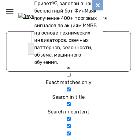
Перейти
Привет👋, залетай в наш
Звуковику
к
бесплатный бот ФинМаяк
—
содержанию
получение 400+ торговых
Коллекции звуков для
скачивания
сигналов по акциям ММВБ
на основе технических
индикаторов, свечных
паттернов, сезонности,
объёма, машинного
обучения.
Exact matches only
Search in title
Search in content