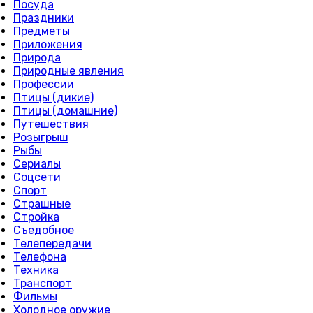
Посуда
Праздники
Предметы
Приложения
Природа
Природные явления
Профессии
Птицы (дикие)
Птицы (домашние)
Путешествия
Розыгрыш
Рыбы
Сериалы
Соцсети
Спорт
Страшные
Стройка
Съедобное
Телепередачи
Телефона
Техника
Транспорт
Фильмы
Холодное оружие