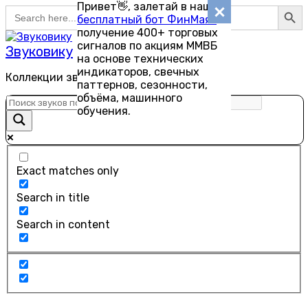
Search Button
Привет👋, залетай в наш
Search
Перейти
бесплатный бот ФинМаяк
—
for:
к
получение 400+ торговых
содержанию
сигналов по акциям ММВБ
Звуковику
на основе технических
индикаторов, свечных
Коллекции звуков для скачивания
паттернов, сезонности,
объёма, машинного
обучения.
Exact matches only
Search in title
Search in content