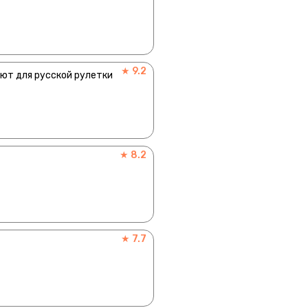
★ 9.2
уют для русской рулетки
★ 8.2
★ 7.7