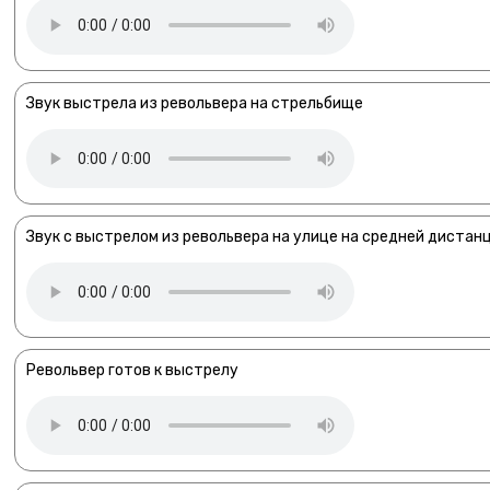
Звук выстрела из револьвера на стрельбище
Звук с выстрелом из револьвера на улице на средней дистан
Револьвер готов к выстрелу