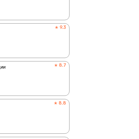
★ 9.3
★ 8.7
ции
★ 8.8