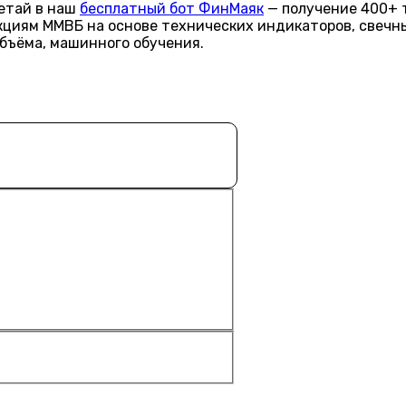
летай в наш
бесплатный бот ФинМаяк
— получение 400+ 
акциям ММВБ на основе технических индикаторов, свечн
объёма, машинного обучения.