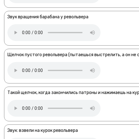
Звук вращения барабана у револьвера
Щелчок пустого револьвера (пытаешься выстрелить, а он не 
Такой щелчок, когда закончились патроны и нажимаешь на ку
Звук: взвели на курок револьвера