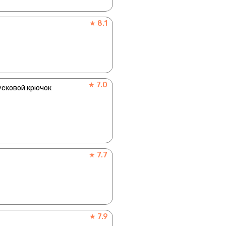
★ 8.1
★ 7.0
усковой крючок
★ 7.7
★ 7.9