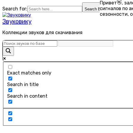
Привет👋, за
Перейти
сигналов по 
Search for:
Search Button
к
сезонности, 
содержанию
Звуковику
Коллекции звуков для скачивания
Exact matches only
Search in title
Search in content