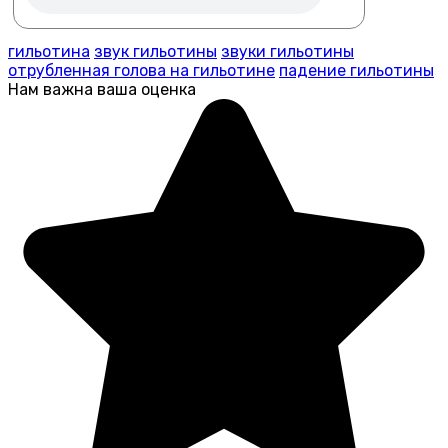
гильотина
звук гильотины
звуки гильотины
отрубленная голова на гильотине
падение гильотины
Нам важна ваша оценка