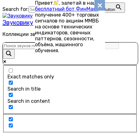
Привет
, залетай в наш
Перейти
бесплатный бот ФинМаяк
—
Search for:
Search Button
к
получение 400+ торговых
содержанию
сигналов по акциям ММВБ
Звуковику
на основе технических
индикаторов, свечных
Коллекции звуков для скачивания
паттернов, сезонности,
объёма, машинного
обучения.
Exact matches only
Search in title
Search in content