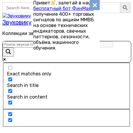
Search Button
Привет
, залетай в наш
Search
Перейти
бесплатный бот ФинМаяк
—
for:
к
получение 400+ торговых
содержанию
сигналов по акциям ММВБ
Звуковику
на основе технических
индикаторов, свечных
Коллекции звуков для скачивания
паттернов, сезонности,
объёма, машинного
обучения.
Exact matches only
Search in title
Search in content