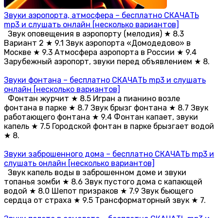
Звуки аэропорта, атмосфера – бесплатно СКАЧАТЬ
mp3 и слушать онлайн [несколько вариантов]
Звук оповещения в аэропорту (мелодия) ★ 8.3
Вариант 2 ★ 9.1 Звук аэропорта «Домодедово» в
Москве ★ 9.3 Атмосфера аэропорта в России ★ 9.4
Зарубежный аэропорт, звуки перед объявлением ★ 8.
Звуки фонтана – бесплатно СКАЧАТЬ mp3 и слушать
онлайн [несколько вариантов]
Фонтан журчит ★ 8.5 Игран а пианино возле
фонтана в парке ★ 8.7 Звук брызг фонтана ★ 8.7 Звук
работающего фонтана ★ 9.4 Фонтан капает, звуки
капель ★ 7.5 Городской фонтан в парке брызгает водой
★ 8.
Звуки заброшенного дома – бесплатно СКАЧАТЬ mp3 и
слушать онлайн [несколько вариантов]
Звук капель воды в заброшенном доме и звуки
топанья зомби ★ 8.6 Звук пустого дома с капающей
водой ★ 8.0 Шепот призраков ★ 7.9 Звук бьющего
сердца от страха ★ 9.5 Трансформаторный звук ★ 7.