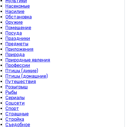
Мультики
Насекомые
Насилие
Обстановка
Оружие
Помещение
Посуда
Праздники
Предметы
Приложения
Природа
Природные явления
Профессии
Птицы (дикие)
Птицы (домашние)
Путешествия
Розыгрыш
Рыбы
Сериалы
Соцсети
Спорт
Страшные
Стройка
Съедобное