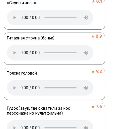
★ 8.1
«Скрип и чпок»
★ 8.9
Гитарная струна (боньк)
★ 9.2
Тряска головой
★ 7.6
Гудок (звук, где схватили за нос
персонажа из мультфильма)