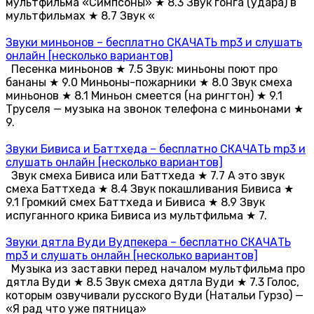
мультфильма «Симпсоны» ★ 8.3 Звук гонга (удара) в
мультфильмах ★ 8.7 Звук «
Звуки миньонов – бесплатно СКАЧАТЬ mp3 и слушать
онлайн [несколько вариантов]
Песенка миньонов ★ 7.5 Звук: миньоны поют про
бананы ★ 9.0 Миньоны-пожарники ★ 8.0 Звук смеха
миньонов ★ 8.1 Миньон смеется (на рингтон) ★ 9.1
Труселя — музыка на звонок телефона с миньонами ★
9.
Звуки Бивиса и Баттхеда – бесплатно СКАЧАТЬ mp3 и
слушать онлайн [несколько вариантов]
Звук смеха Бивиса или Баттхеда ★ 7.7 А это звук
смеха Баттхеда ★ 8.4 Звук покашливания Бивиса ★
9.1 Громкий смех Баттхеда и Бивиса ★ 8.9 Звук
испуганного крика Бивиса из мультфильма ★ 7.
Звуки дятла Вуди Вудпекера – бесплатно СКАЧАТЬ
mp3 и слушать онлайн [несколько вариантов]
Музыка из заставки перед началом мультфильма про
дятла Вуди ★ 8.5 Звук смеха дятла Вуди ★ 7.3 Голос,
которым озвучивали русского Вуди (Натальи Гурзо) —
«Я рад что уже пятница»