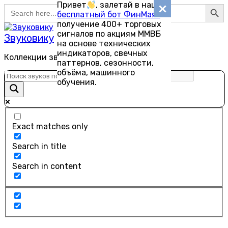
Search Button
Привет
, залетай в наш
Search
Перейти
бесплатный бот ФинМаяк
—
for:
к
получение 400+ торговых
содержанию
сигналов по акциям ММВБ
Звуковику
на основе технических
индикаторов, свечных
Коллекции звуков для скачивания
паттернов, сезонности,
объёма, машинного
обучения.
Exact matches only
Search in title
Search in content