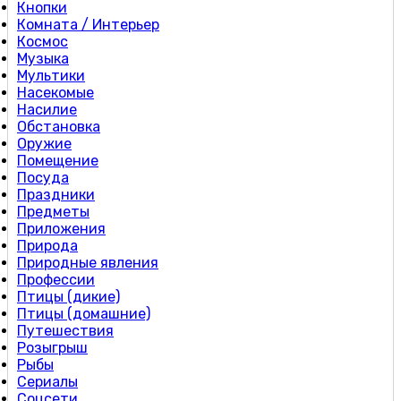
Кнопки
Комната / Интерьер
Космос
Музыка
Мультики
Насекомые
Насилие
Обстановка
Оружие
Помещение
Посуда
Праздники
Предметы
Приложения
Природа
Природные явления
Профессии
Птицы (дикие)
Птицы (домашние)
Путешествия
Розыгрыш
Рыбы
Сериалы
Соцсети