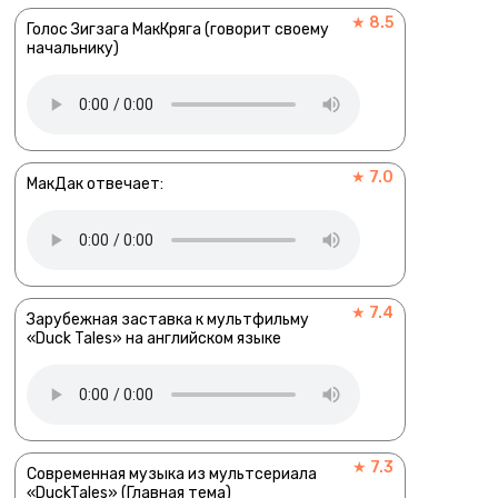
★ 8.5
Голос Зигзага МакКряга (говорит своему
начальнику)
★ 7.0
МакДак отвечает:
★ 7.4
Зарубежная заставка к мультфильму
«Duck Tales» на английском языке
★ 7.3
Современная музыка из мультсериала
«DuckTales» (Главная тема)