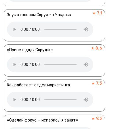
★ 7.1
Звук с голосом Скруджа Макдака
★ 8.6
«Привет, дядя Скрудж»
★ 7.3
Как работает отдел маркетинга
★ 9.3
«Сделай фокус — испарись, я занят»