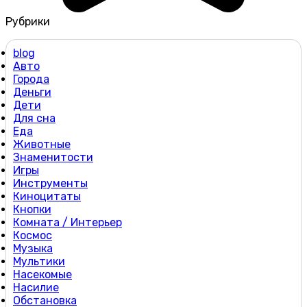
Рубрики
blog
Авто
Города
Деньги
Дети
Для сна
Еда
Животные
Знаменитости
Игры
Инструменты
Киноцитаты
Кнопки
Комната / Интерьер
Космос
Музыка
Мультики
Насекомые
Насилие
Обстановка