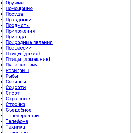
Оружие
Помещение
Посуда
Праздники
Предметы
Приложения
Природа
Природные явления
Профессии
Птицы (дикие)
Птицы (домашние)
Путешествия
Розыгрыш
Рыбы
Сериалы
Соцсети
Спорт
Страшные
Стройка
Съедобное
Телепередачи
Телефона
Техника
Транспорт