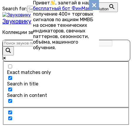
Привет
, залетай в наш
Перейти
бесплатный бот ФинМаяк
—
Search for:
Search Button
к
получение 400+ торговых
содержанию
сигналов по акциям ММВБ
Звуковику
на основе технических
индикаторов, свечных
Коллекции звуков для скачивания
паттернов, сезонности,
объёма, машинного
обучения.
Exact matches only
Search in title
Search in content