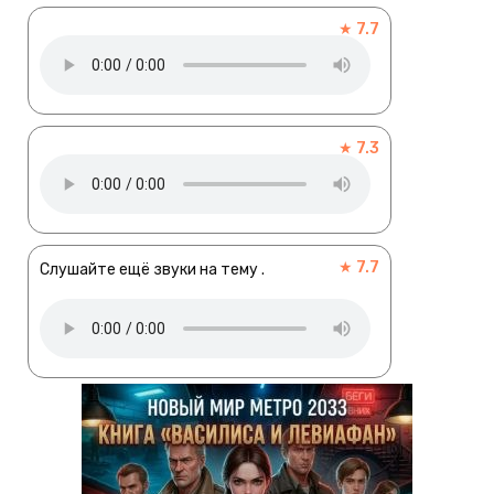
★ 7.7
★ 7.3
★ 7.7
Слушайте ещё звуки на тему .