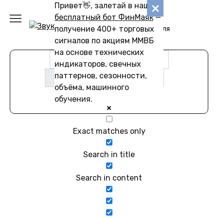
Перейти
Привет👋, залетай в наш
Звуковику
к
бесплатный бот ФинМаяк
—
содержанию
получение 400+ торговых
Коллекции звуков для
скачивания
сигналов по акциям ММВБ
на основе технических
индикаторов, свечных
паттернов, сезонности,
объёма, машинного
обучения.
Exact matches only
Search in title
Search in content