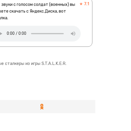
★ 7.1
 звуки с голосом солдат (военных) вы
ете скачать с Яндекс.Диска, вот
лка.
е сталкеры из игры S.T.A.L.K.E.R.