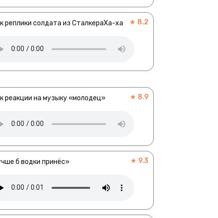
★ 8.2
к реплики солдата из СталкераХа-ха
★ 8.9
к реакции на музыку «молодец»
★ 9.3
чше б водки принёс»