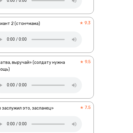
★ 9.3
иант 2 (стон+мама)
★ 9.5
атва, выручай» (солдату нужна
мощь)
★ 7.5
 заслужил это, засланец»