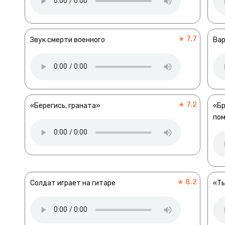
★ 7.7
Звук смерти военного
Вар
★ 7.2
«Берегись, граната»
«Бр
по
★ 8.2
Солдат играет на гитаре
«Ты