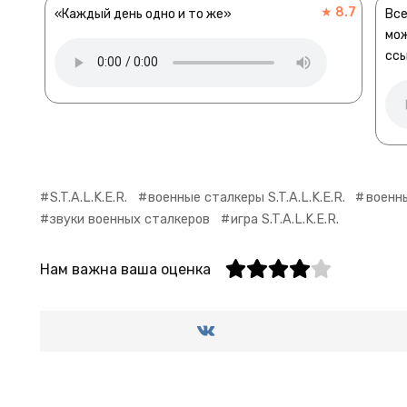
★ 8.7
«Каждый день одно и то же»
Все
мож
ссы
S.T.A.L.K.E.R.
военные сталкеры S.T.A.L.K.E.R.
военны
звуки военных сталкеров
игра S.T.A.L.K.E.R.
Нам важна ваша оценка