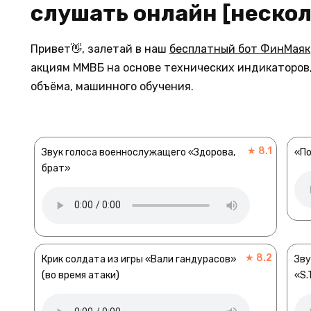
слушать онлайн [нескол
Привет👋, залетай в наш
бесплатный бот ФинМаяк
акциям ММВБ на основе технических индикаторов,
объёма, машинного обучения.
★ 8.1
Звук голоса военнослужащего «Здорова,
«По
брат»
★ 8.2
Крик солдата из игры «Вали гандурасов»
Зву
(во время атаки)
«S.