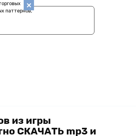
торговых
ых паттернов,
ов из игры
латно СКАЧАТЬ mp3 и