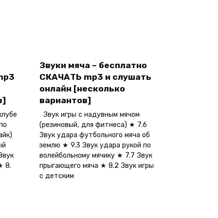
Звуки мяча – бесплатно
mp3
СКАЧАТЬ mp3 и слушать
онлайн [несколько
в]
вариантов]
клубе
Звук игры с надувным мячом
по
(резиновый, для фитнеса) ★ 7.6
айк)
Звук удара футбольного мяча об
ый
землю ★ 9.3 Звук удара рукой по
Звук
волейбольному мячику ★ 7.7 Звук
★ 8.
прыгающего мяча ★ 8.2 Звук игры
с детским