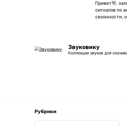
Перейти
Привет👋, за
к
сигналов по 
содержанию
сезонности, 
Звуковику
Коллекции звуков для скачив
Рубрики