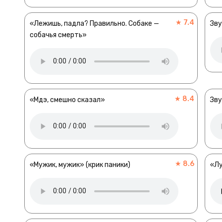
★ 7.4
«Лежишь, падла? Правильно. Собаке —
Зву
собачья смерть»
★ 8.4
«Мдэ, смешно сказал»
Зву
★ 8.6
«Мужик, мужик» (крик паники)
«Лу