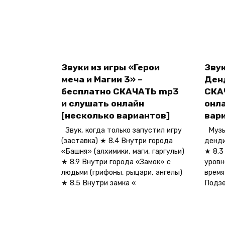
Звуки из игры «Герои
Звук
меча и Магии 3» –
Ден
бесплатно СКАЧАТЬ mp3
СКА
и слушать онлайн
онл
[несколько вариантов]
вар
Звук, когда только запустил игру
Музык
(заставка) ★ 8.4 Внутри города
денди
«Башня» (алхимики, маги, гаргульи)
★ 8.3
★ 8.9 Внутри города «Замок» с
уровн
людьми (грифоны, рыцари, ангелы)
время
★ 8.5 Внутри замка «
Подзе