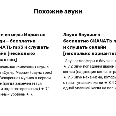
Похожие звуки
и из игры Марио на
Звуки боулинга –
ди – бесплатно
бесплатно СКАЧАТЬ 
ЧАТЬ mp3 и слушать
и слушать онлайн
айн [несколько
[несколько варианто
иантов]
Звук атмосферы в боулинг-
★ 7.2 Звук попадания шаром 
альная композиция игры в
кеглям (падающие кегли, стр
 «Супер Марио» (саундтрек)
★ 9.5 Звук механизма, котор
 Ускоренная музыка в первом
ставит упавшие кегли ★ 8.4 
е (когда заканчивается
одной упавшей кегли на пол 
 и надо поторопиться) ★ 7.1
мный уровень ★ 7.