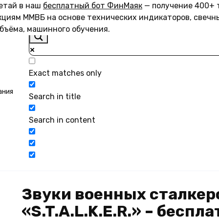
летай в наш
бесплатный бот ФинМаяк
— получение 400+ 
акциям ММВБ на основе технических индикаторов, свечн
объёма, машинного обучения.
Exact matches only
ания
Search in title
Search in content
Звуки военных сталкер
«S.T.A.L.K.E.R.» – бесп