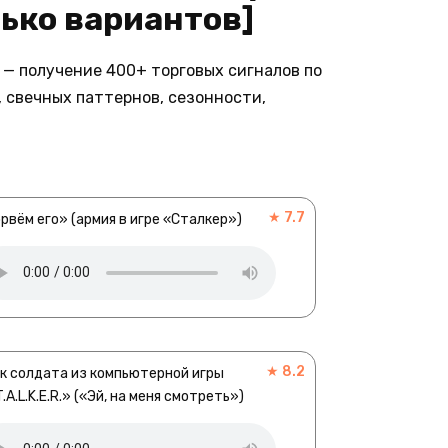
ько вариантов]
— получение 400+ торговых сигналов по
 свечных паттернов, сезонности,
★ 7.7
рвём его» (армия в игре «Сталкер»)
★ 8.2
к солдата из компьютерной игры
T.A.L.K.E.R.» («Эй, на меня смотреть»)