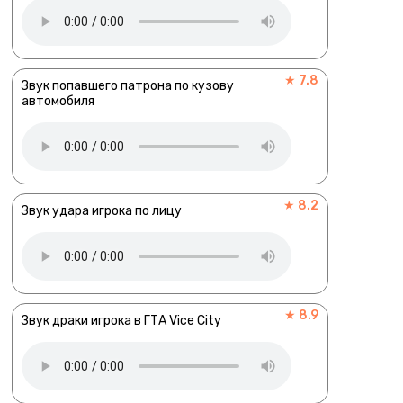
★ 7.8
Звук попавшего патрона по кузову
автомобиля
★ 8.2
Звук удара игрока по лицу
★ 8.9
Звук драки игрока в ГТА Vice City