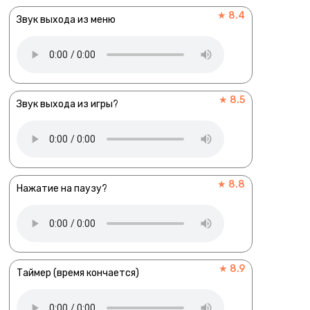
★ 8.4
Звук выхода из меню
★ 8.5
Звук выхода из игры?
★ 8.8
Нажатие на паузу?
★ 8.9
Таймер (время кончается)