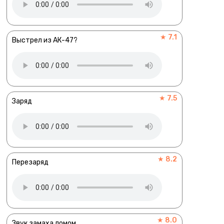
★ 7.1
Выстрел из АК-47?
★ 7.5
Заряд
★ 8.2
Перезаряд
★ 8.0
Звук замаха ломом