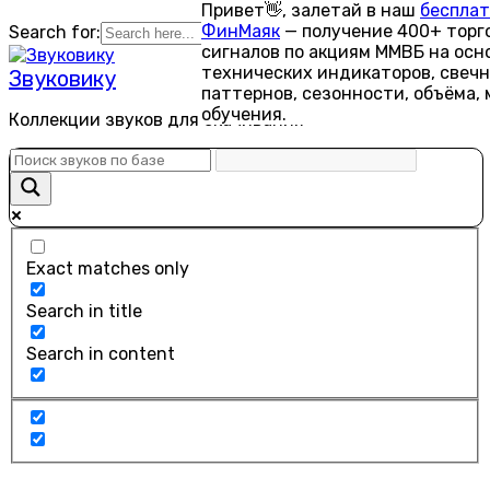
Привет👋, залетай в наш
бесплат
Перейти
ФинМаяк
— получение 400+ торг
Search for:
Search Button
к
сигналов по акциям ММВБ на осн
содержанию
технических индикаторов, свеч
Звуковику
паттернов, сезонности, объёма,
обучения.
Коллекции звуков для скачивания
Exact matches only
Search in title
Search in content