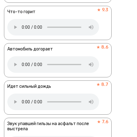
★ 9.3
Что-то горит
★ 8.6
Автомобиль догорает
★ 8.7
Идет сильный дождь
★ 7.6
Звук упавшей гильзы на асфальт после
выстрела