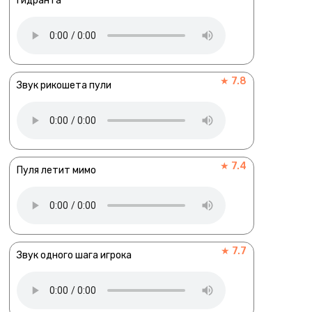
гидранта
★ 7.8
Звук рикошета пули
★ 7.4
Пуля летит мимо
★ 7.7
Звук одного шага игрока