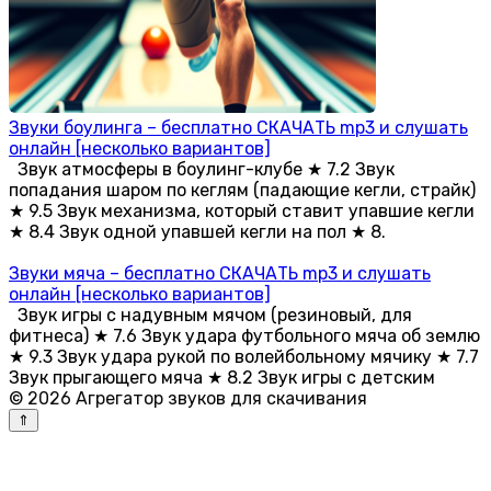
Звуки боулинга – бесплатно СКАЧАТЬ mp3 и слушать
онлайн [несколько вариантов]
Звук атмосферы в боулинг-клубе ★ 7.2 Звук
попадания шаром по кеглям (падающие кегли, страйк)
★ 9.5 Звук механизма, который ставит упавшие кегли
★ 8.4 Звук одной упавшей кегли на пол ★ 8.
Звуки мяча – бесплатно СКАЧАТЬ mp3 и слушать
онлайн [несколько вариантов]
Звук игры с надувным мячом (резиновый, для
фитнеса) ★ 7.6 Звук удара футбольного мяча об землю
★ 9.3 Звук удара рукой по волейбольному мячику ★ 7.7
Звук прыгающего мяча ★ 8.2 Звук игры с детским
© 2026 Агрегатор звуков для скачивания