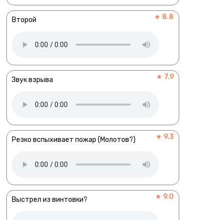
★ 8.8
Второй
★ 7.9
Звук взрыва
★ 9.3
Резко вспыхивает пожар (Молотов?)
★ 9.0
Выстрел из винтовки?