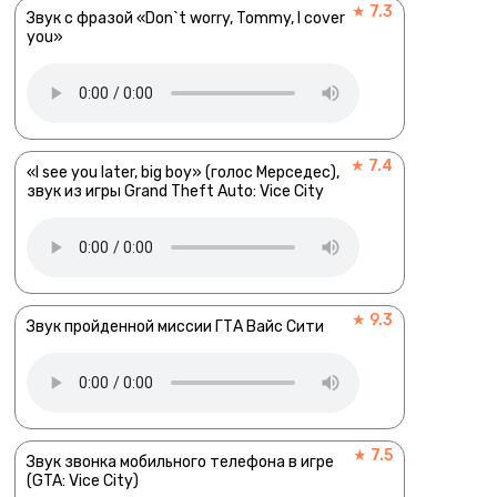
★ 7.3
Звук с фразой «Don`t worry, Tommy, I cover
you»
★ 7.4
«I see you later, big boy» (голос Мерседес),
звук из игры Grand Theft Auto: Vice City
★ 9.3
Звук пройденной миссии ГТА Вайс Сити
★ 7.5
Звук звонка мобильного телефона в игре
(GTA: Vice City)