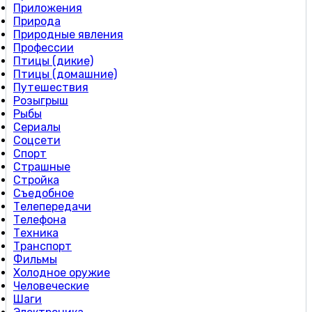
Приложения
Природа
Природные явления
Профессии
Птицы (дикие)
Птицы (домашние)
Путешествия
Розыгрыш
Рыбы
Сериалы
Соцсети
Спорт
Страшные
Стройка
Съедобное
Телепередачи
Телефона
Техника
Транспорт
Фильмы
Холодное оружие
Человеческие
Шаги