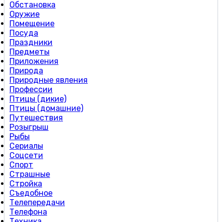
Обстановка
Оружие
Помещение
Посуда
Праздники
Предметы
Приложения
Природа
Природные явления
Профессии
Птицы (дикие)
Птицы (домашние)
Путешествия
Розыгрыш
Рыбы
Сериалы
Соцсети
Спорт
Страшные
Стройка
Съедобное
Телепередачи
Телефона
Техника