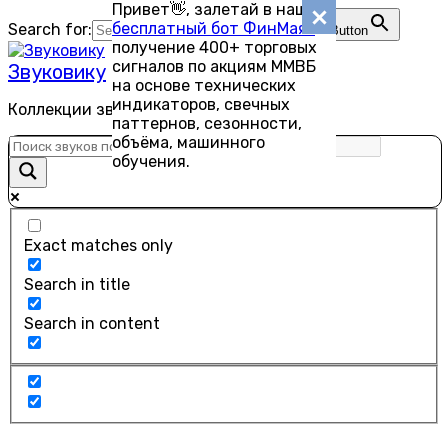
Привет👋, залетай в наш
Перейти
бесплатный бот ФинМаяк
—
Search for:
Search Button
к
получение 400+ торговых
содержанию
сигналов по акциям ММВБ
Звуковику
на основе технических
индикаторов, свечных
Коллекции звуков для скачивания
паттернов, сезонности,
объёма, машинного
обучения.
Exact matches only
Search in title
Search in content