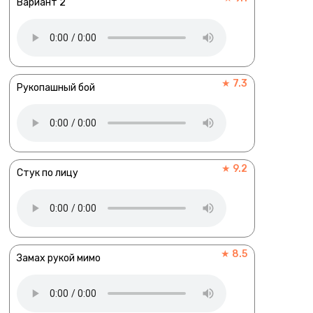
Вариант 2
★ 7.3
Рукопашный бой
★ 9.2
Стук по лицу
★ 8.5
Замах рукой мимо