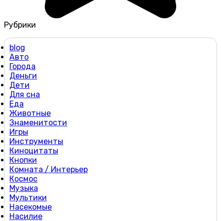
Рубрики
blog
Авто
Города
Деньги
Дети
Для сна
Еда
Животные
Знаменитости
Игры
Инструменты
Киноцитаты
Кнопки
Комната / Интерьер
Космос
Музыка
Мультики
Насекомые
Насилие