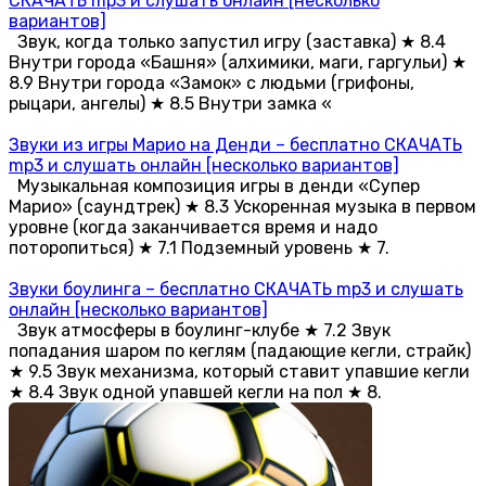
СКАЧАТЬ mp3 и слушать онлайн [несколько
вариантов]
Звук, когда только запустил игру (заставка) ★ 8.4
Внутри города «Башня» (алхимики, маги, гаргульи) ★
8.9 Внутри города «Замок» с людьми (грифоны,
рыцари, ангелы) ★ 8.5 Внутри замка «
Звуки из игры Марио на Денди – бесплатно СКАЧАТЬ
mp3 и слушать онлайн [несколько вариантов]
Музыкальная композиция игры в денди «Супер
Марио» (саундтрек) ★ 8.3 Ускоренная музыка в первом
уровне (когда заканчивается время и надо
поторопиться) ★ 7.1 Подземный уровень ★ 7.
Звуки боулинга – бесплатно СКАЧАТЬ mp3 и слушать
онлайн [несколько вариантов]
Звук атмосферы в боулинг-клубе ★ 7.2 Звук
попадания шаром по кеглям (падающие кегли, страйк)
★ 9.5 Звук механизма, который ставит упавшие кегли
★ 8.4 Звук одной упавшей кегли на пол ★ 8.